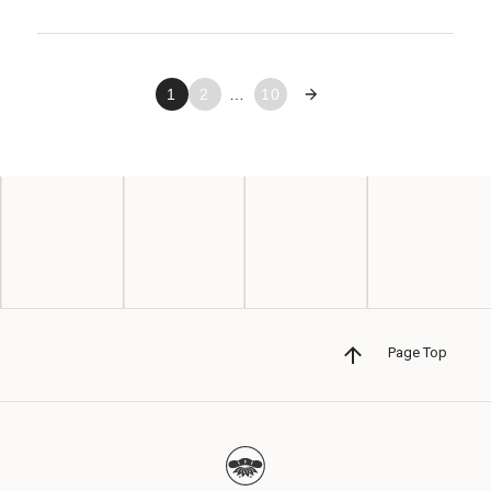
1
2
…
10
次へ »
Page Top