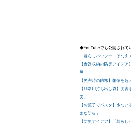
◆YouTubeでも公開され
「暮らしハウツー そなえ
【食器収納の防災アイデア
災」
【災害時の防寒】想像を超
【非常用持ち出し袋】災害
災」
【お菓子でパスタ】少ない
まな防災」
【防災アイデア】「暮らし