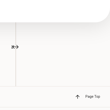
次
Page Top