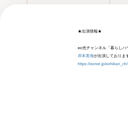
★出演情報★
eo光チャンネル「暮らしハ
岸本美海
が出演しておりま
https://eonet.jp/eohikari_