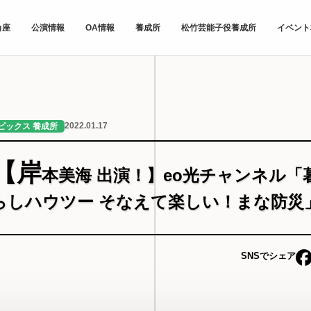
角座
公演情報
OA情報
養成所
松竹芸能子役養成所
イベント
2022.01.17
ピックス 養成所
【岸
本美海 出演！】eo光チャンネル「
らしハウツー そなえて楽しい！まな防災
SNSでシェア