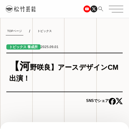
TOPページ
トピックス
2025.09.01
トピックス 養成所
【河
野咲良】アースデザインCM
出演！
SNSでシェア