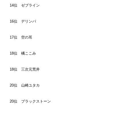
14位 ゼブライン
16位 デリンパ
17位 空の耳
18位 橘ここみ
18位 三次元荒井
20位 山崎ユタカ
20位 ブラックストーン