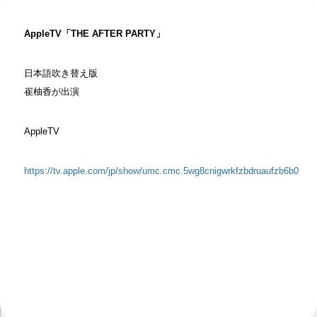
AppleTV「THE AFTER PARTY」
日本語吹き替え版
崔柚香が出演
AppleTV
https://tv.apple.com/jp/show/umc.cmc.5wg8cnigwrkfzbdruaufzb6b0