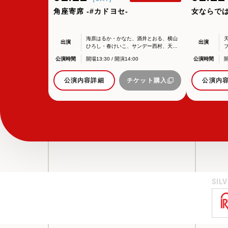
角座寄席 -#カドヨセ-
女ならで
海原はるか・かなた、酒井とおる、横山
出演
出演
ひろし・春けいこ、サンデー西村、天然
もろこし、ブルーウェーブ、シンバルモ
公演時間
開場13:30 / 開演14:00
公演時間
開
ンキー、反町
公演内容詳細
チケット購入
公演内
SIL