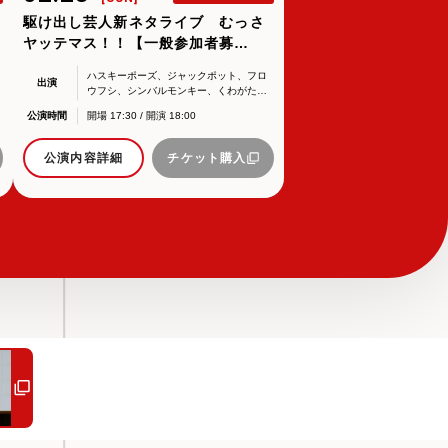
駆け出し芸人新ネタライブ むっさ
ヤッテマス！！【一般参加者募
集！】
ハスキーポーズ、ジャックポット、フロ
出演
ウフシ、シンバルモンキー、くわがた
心、はっぴちゃん。、イヌダ、マジョリ
※反町は都合により、休演となります。
公演時間
開場 17:30 / 開演 18:00
缶、3番ゲート、いちご女子プロレス、ア
予めご了承ください。
ーモンドスーツ、たかお、だるまうた、
マッカラン、九明ジュエル、やぎやぎ、
公演内容詳細
チケット購入
廃墟、てぃっちょら、スローダン