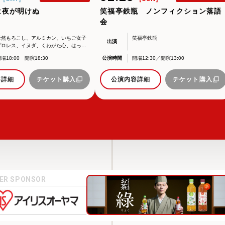
は夜が明けぬ
笑福亭鉄瓶 ノンフィクション落語
会
天然もろこし、アルミカン、いちご女子
笑福亭鉄瓶
出演
プロレス、イヌダ、くわがた心、はっぴ
ちゃん。、マジョリ缶、なつみ＆、小林
場18:00 開演18:30
公演時間
開場12:30／開演13:00
シャネル、やぎやぎ、中野うさぎ、佐藤
しょう子
容詳細
チケット購入
公演内容詳細
チケット購入
VER SPONSOR