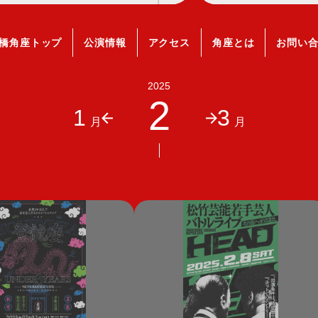
橋角座トップ
公演情報
アクセス
角座とは
お問い
2025
2
1
3
月
月