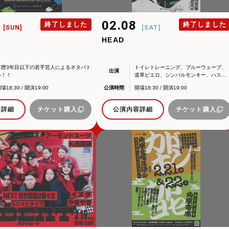
2
02.08
終了しました
終了しました
[SUN]
[SAT]
HEAD
芸歴3年目以下の若手芸人によるネタバト
トイレトレーニング、ブルーウェーブ、
出演
ル！！
道草ピエロ、シンバルモンキー、ハスキ
MC：百点飯店
ーポーズ、ジャックポット、くわがた
開場18:30 / 開演19:00
公演時間
開場18:30 / 開演19:00
イヌダ、たかお、脇本一隆、3番ゲート、
心、アーモンドスーツ
マジョリ缶、だるまうた、アーモンドス
ーツ、マッカラン、九明ジュエル、K点突
容詳細
チケット購入
公演内容詳細
チケット購入
破、中野うさぎ、やぎやぎ、廃墟、てぃ
っちょら、タリタリソース
わせ
ikugeino.jp
江戸時代に遡ります。
ikugeino.jp
弁天座と共に、
DAIHATSU
、
心斎橋角座トップ
して栄えました。
公演情報