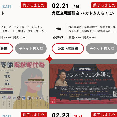
映画館(大阪市中央区)や
5
02.21
終了しました
終了しました
[SAT]
[FRI]
に引き継がれていましたが、
form/
アクセス
ート
角座金曜落語会 -#カドきんらくご-
と共に、消滅致しました。
角座とは
イヌダ、アーモンドスーツ、だるまう
桂小春團治、笑福亭銀瓶、桂春之輔、笑
出演
ントの中心である東京・大阪で復活させ、 新たな歴史をスタート
た、3番ゲート、九明ジュエル、マッカラ
福亭風喬、
笑福亭喬介、笑福亭喬路、ビ
ン、やぎやぎ、K点突破
ックリツカサ
お問い合わせ
ナーが続々と輩出され、文化の発展に寄与できるものと考えてお
場 18:30 / 開演 19:00
公演時間
開場13:30 / 開演14:00
※）
容詳細
チケット購入
公演内容詳細
チケット購入
わせ・ご意見・ご感想は各イベントのお問い合わせ先電話番号へお
ていただく場合もございます。予めご了承の上お問い合わせくださ
2
02.23
終了しました
終了しました
[SAT]
[SUN]