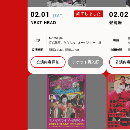
02.01
02.0
終了しました
[SAT]
NEXT HEAD
登龍座
MC:W刑事
出演
出演
百点飯店、たらちね、オーパスツー、反
町、だるまうた、イヌダ、3番ゲート、タ
公演時間
開場18:30 / 開演19:00
公演時間
ツマイリ、たかお、九明ジュエル
公演内容詳細
チケット購入
公演内
所属オーディションに関するお問い合
以下のアドレスからお問い合わせ願います。
大阪本社 タレント開発室：
o-school@shoch
「角座」の名称は、「角の芝居」と呼ばれた
東京支社 タレント開発室：
t-school@shoch
「角座」はかつて、浪花座、中座、朝日座、
「五つ櫓」若しくは「道頓堀五座」と呼ばれ
イベント出演依頼のお問い合わせ
1960年～70年代には、上方演芸の殿堂と
以下のページからお問い合わせ願います。