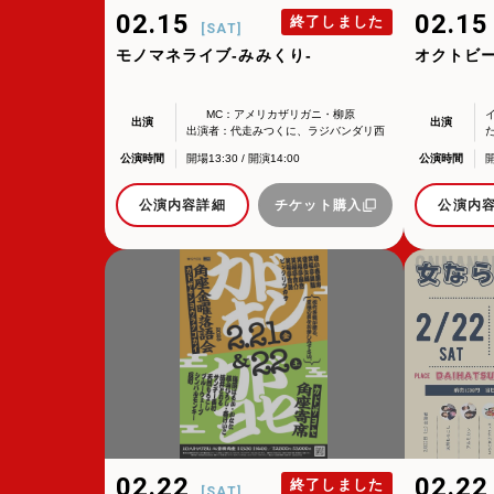
その後、「角座」の名称は、松竹(株)の直営
イベント出演依頼メール送信フォーム
02.15
02.1
終了しました
[SAT]
弊社直営の劇場「B1角座」(大阪市中央区)
https://www.shochikugeino.co.jp/event/
モノマネライブ-みみくり-
オクトビ
2008年の角座ビル(大阪市中央区)の閉館
タレントへのファンメール
MC：アメリカザリガニ・柳原
出演
出演
この由緒ある名称を、日本のエンタテインメ
出演者：代走みつくに、ラジバンダリ西
fanmail@shochikugeino.jp
井、ボルトボルズ弓川、天然もろこし、
この劇場から、日本を代表するエンタテイン
公演時間
開場13:30 / 開演14:00
公演時間
開
くわがた心
ホームページに関するご意見・ご感想（
2011年5月14日 新宿角座 開業
公演内容詳細
チケット購入
公演内
2019年1月1日 心斎橋角座 開業
webmaster@shochikugeino.jp
※イベント内容・出演者等に関するお問い合
※内容によっては弊社からの回答を控えさせ
02.22
02.2
終了しました
[SAT]