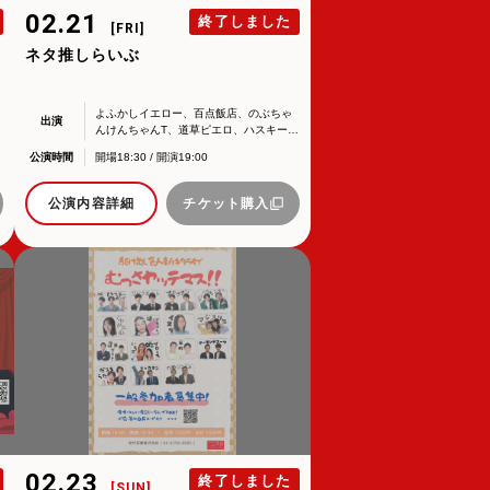
02.21
終了しました
[FRI]
ネタ推しらいぶ
よふかしイエロー、百点飯店、のぶちゃ
出演
させたいと考えております。
んけんちゃんT、道草ピエロ、ハスキーポ
ーズ、はまぐちこうき、くわがた心、タ
※トイレトレーニングは都合により、休
ります。
公演時間
開場18:30 / 開演19:00
ツマイリ、イヌダ、マジョリ缶、アーモ
演となります。予めご了承ください。
ンドスーツ、あざみカントリー、3番ゲー
ト、K点突破、マッカラン、佐藤しょう
公演内容詳細
チケット購入
子、九明ジュエル 他
問い合わせください。
い。
02.23
終了しました
[SUN]