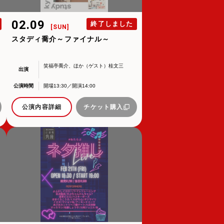
02.09
終了しました
[SUN]
スタディ喬介～ファイナル～
笑福亭喬介、ほか（ゲスト）桂文三
出演
公演時間
開場13:30／開演14:00
公演内容詳細
チケット購入