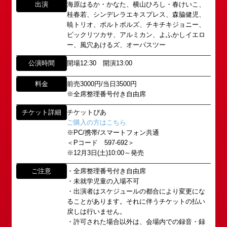
出演
海原はるか・かなた、横山ひろし・春けいこ、
桂春若、シンデレラエキスプレス、森脇健児、
暁トリオ、ボルトボルズ、チキチキジョニー、
ビックリツカサ、アルミカン、よふかしイエロ
ー、風穴あけるズ、オーパスツー
公演時間
開場12:30 開演13:00
料金
前売3000円/当日3500円
所属オーディションに関するお問い合わせ
※全席整理番号付き自由席
「角座」の名称は、「角の芝居」と呼ばれた江戸時
代に遡ります。
以下のアドレスからお問い合わせ願います。
チケット詳細
チケットぴあ
「角座」はかつて、浪花座、中座、朝日座、弁天座
大阪本社 タレント開発室：
o-
ご購入の方はこちら
と共に、
school@shochikugeino.jp
※PC/携帯/スマートフォン共通
東京支社 タレント開発室：
t-
「五つ櫓」若しくは「道頓堀五座」と呼ばれ、
＜Pコード 597-692＞
school@shochikugeino.jp
※12月3日(土)10:00～発売
1960年～70年代には、上方演芸の殿堂として栄え
ました。
ご注意
・全席整理番号付き自由席
イベント出演依頼のお問い合わせ
DAIHATSU
・未就学児童の入場不可
その後、「角座」の名称は、松竹(株)の直営映画館
・出演者はスケジュールの都合により変更にな
心斎橋角座トップ
以下のページからお問い合わせ願います。
(大阪市中央区)や
ることがあります。それに伴うチケットの払い
イベント出演依頼メール送信フォーム
弊社直営の劇場「B1角座」(大阪市中央区)に引き継
戻しは行いません。
公演情報
https://www.shochikugeino.co.jp/event/form/
がれていましたが、
・許可された場合以外は、会場内での録音・録