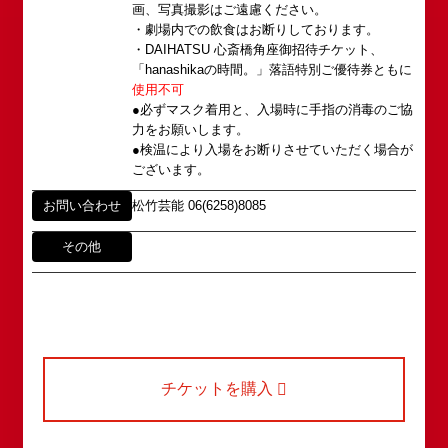
画、写真撮影はご遠慮ください。
アクセス
タレントへのファンメール
・劇場内での飲食はお断りしております。
2008年の角座ビル(大阪市中央区)の閉館と共に、
・DAIHATSU 心斎橋角座御招待チケット、
消滅致しました。
fanmail@shochikugeino.jp
「hanashikaの時間。」落語特別ご優待券ともに
角座とは
使用不可
この由緒ある名称を、日本のエンタテインメントの
●必ずマスク着用と、入場時に手指の消毒のご協
中心である東京・大阪で復活させ、 新たな歴史を
ホームページに関するご意見・ご感想（※）
お問い合わせ
力をお願いします。
スタートさせたいと考えております。
●検温により入場をお断りさせていただく場合が
webmaster@shochikugeino.jp
この劇場から、日本を代表するエンタテインナーが
ございます。
※イベント内容・出演者等に関するお問い合わせ・
続々と輩出され、文化の発展に寄与できるものと考
ご意見・ご感想は各イベントのお問い合わせ先電話
お問い合わせ
松竹芸能 06(6258)8085
えております。
番号へお問い合わせください。
※内容によっては弊社からの回答を控えさせていた
2011年5月14日 新宿角座 開業
その他
だく場合もございます。予めご了承の上お問い合わ
2019年1月1日 心斎橋角座 開業
せください。
チケットを購入
