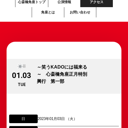
心斎橋角座トップ
公演情報
アクセス
角座とは
お問い合わせ
昼
～笑うKADOには福来る
01.03
～ 心斎橋角座正月特別
興行 第一部
TUE
日
2023年01月03日 （火）