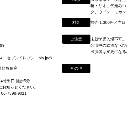
暁トリオ、代走みつ
ikugeino.jp
ク、ウドントミカン
江戸時代に遡ります。
ikugeino.jp
料金
前売 1,300円／当日 
弁天座と共に、
DAIHATSU
、
心斎橋角座トップ
して栄えました。
ご注意
未就学児入場不可。
99
公演中の飲酒ならび
公演情報
映画館(大阪市中央区)や
出演者は変更になる
に引き継がれていましたが、
form/
セブンイレブン pia.jp/t)
アクセス
 道頓堀角座
その他
と共に、消滅致しました。
角座とは
ントの中心である東京・大阪で復活させ、 新たな歴史をスタート
4号出口 徒歩5分
お問い合わせ
前にお知らせください。
ナーが続々と輩出され、文化の発展に寄与できるものと考えてお
7898-9011
※）
わせ・ご意見・ご感想は各イベントのお問い合わせ先電話番号へお
ていただく場合もございます。予めご了承の上お問い合わせくださ