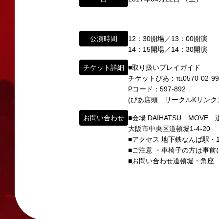
以下のアドレスからお問い合わせ願います。
大阪本社 タレント開発室：
o-school@shoch
「角座」の名称は、「角の芝居」と呼ばれた
東京支社 タレント開発室：
t-school@shoch
公演時間
12：30開場／13：00開演
「角座」はかつて、浪花座、中座、朝日座、
14：15開場／14：30開演
「五つ櫓」若しくは「道頓堀五座」と呼ばれ
イベント出演依頼のお問い合わせ
1960年～70年代には、上方演芸の殿堂と
チケット詳細
■取り扱いプレイガイド
以下のページからお問い合わせ願います。
チケットぴあ：℡0570-02-99
その後、「角座」の名称は、松竹(株)の直営
イベント出演依頼メール送信フォーム
Pコード：597-892
弊社直営の劇場「B1角座」(大阪市中央区)
https://www.shochikugeino.co.jp/event/
(ぴあ店頭 サークルKサンクス 
お問い合わせ
■会場 DAIHATSU MOVE
2008年の角座ビル(大阪市中央区)の閉館
タレントへのファンメール
大阪市中央区道頓堀1-4-20
この由緒ある名称を、日本のエンタテインメ
■アクセス 地下鉄なんば駅・1
fanmail@shochikugeino.jp
■ご注意 ・車椅子の方は事
この劇場から、日本を代表するエンタテイン
■お問い合わせ道頓堀・角座 06-
ホームページに関するご意見・ご感想（
2011年5月14日 新宿角座 開業
2019年1月1日 心斎橋角座 開業
webmaster@shochikugeino.jp
※イベント内容・出演者等に関するお問い合
※内容によっては弊社からの回答を控えさせ