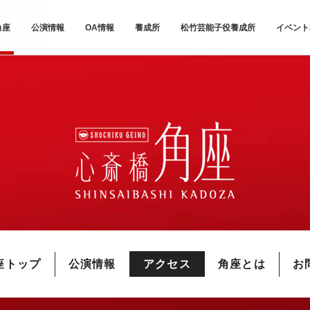
角座
公演情報
OA情報
養成所
松竹芸能子役養成所
イベント
座トップ
公演情報
アクセス
角座とは
お