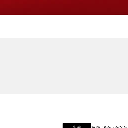
わせ
出演
海原はるか・かなた