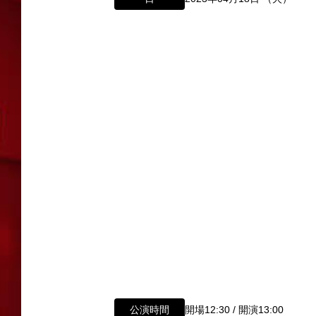
所属オーディションに関するお問い合
以下のアドレスからお問い合わせ願います。
大阪本社 タレント開発室：
o-school@shoch
「角座」の名称は、「角の芝居」と呼ばれた
東京支社 タレント開発室：
t-school@shoch
「角座」はかつて、浪花座、中座、朝日座、
公演時間
開場12:30 / 開演13:00
「五つ櫓」若しくは「道頓堀五座」と呼ばれ