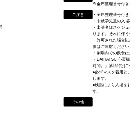
心斎橋角座トップ
※全席整理番号付き
して栄えました。
ご注意
・全席整理番号付き
公演情報
映画館(大阪市中央区)や
・未就学児童の入場
に引き継がれていましたが、
form/
通
・出演者はスケジュ
アクセス
ります。それに伴う
と共に、消滅致しました。
・許可された場合以
角座とは
影はご遠慮ください
ントの中心である東京・大阪で復活させ、 新たな歴史をスタート
・劇場内での飲食は
お問い合わせ
ナーが続々と輩出され、文化の発展に寄与できるものと考えてお
・DAIHATSU 心斎
時間。」落語特別ご
※）
●必ずマスク着用と
します。
●検温により入場を
わせ・ご意見・ご感想は各イベントのお問い合わせ先電話番号へお
す。
ていただく場合もございます。予めご了承の上お問い合わせくださ
その他