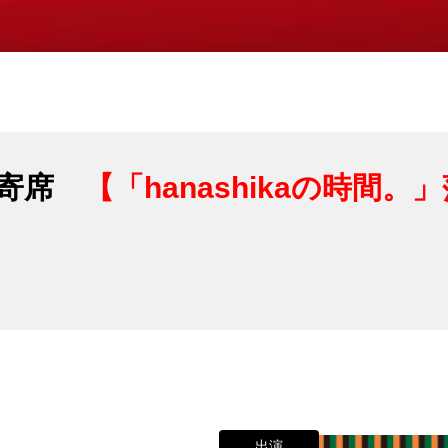
谷寄席
【「hanashikaの時間
出演