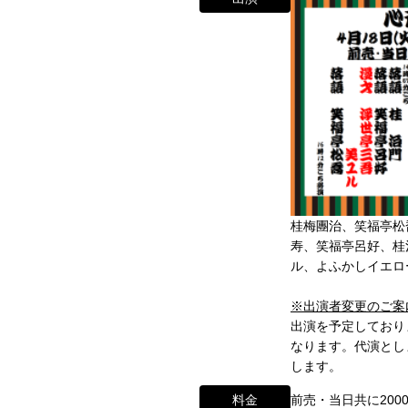
桂梅團治、笑福亭松
寿、笑福亭呂好、桂
ル、よふかしイエロ
わせ
※出演者変更のご案内
出演を予定しており
ikugeino.jp
なります。代演とし
江戸時代に遡ります。
ikugeino.jp
します。
弁天座と共に、
DAIHATSU
料金
前売・当日共に200
、