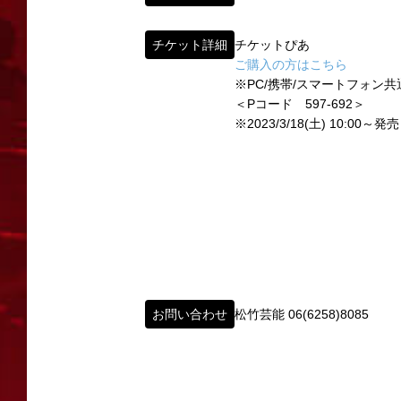
イベント出演依頼のお問い合わせ
1960年～70年代には、上方演芸の殿堂と
以下のページからお問い合わせ願います。
チケット詳細
チケットぴあ
その後、「角座」の名称は、松竹(株)の直営
イベント出演依頼メール送信フォーム
ご購入の方はこちら
弊社直営の劇場「B1角座」(大阪市中央区)
https://www.shochikugeino.co.jp/event/
※PC/携帯/スマートフォン共
＜Pコード 597-692＞
2008年の角座ビル(大阪市中央区)の閉館
※2023/3/18(土) 10:00～発売
タレントへのファンメール
この由緒ある名称を、日本のエンタテインメ
fanmail@shochikugeino.jp
この劇場から、日本を代表するエンタテイン
ホームページに関するご意見・ご感想（
2011年5月14日 新宿角座 開業
2019年1月1日 心斎橋角座 開業
webmaster@shochikugeino.jp
※イベント内容・出演者等に関するお問い合
※内容によっては弊社からの回答を控えさせ
お問い合わせ
松竹芸能 06(6258)8085