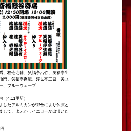
喬、桂壱之輔、笑福亭呂竹、笑福亭生
治門、笑福亭喬龍、浮世亭三吾・美ユ
ー、ブルーウェーブ
（4.11更新）
ましたアルミカンが都合により休演と
まして、よふかしイエローが出演いた
0円