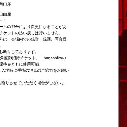
自由席
自由席
不可
ールの都合により変更になることがあ
チケットの払い戻しは行いません。
外は、会場内での録音・録画、写真撮
。
させたいと考えております。
お断りしております。
ります。
橋角座御招待チケット、「hanashikaの
優待券ともに使用可能。
、入場時に手指の消毒のご協力をお願い
お断りさせていただく場合がございま
問い合わせください。
い。