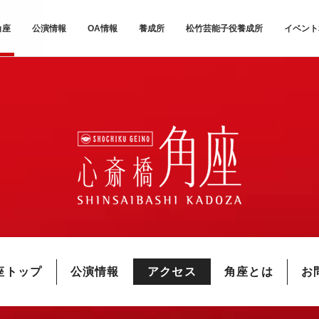
角座
公演情報
OA情報
養成所
松竹芸能子役養成所
イベント
座トップ
公演情報
アクセス
角座とは
お