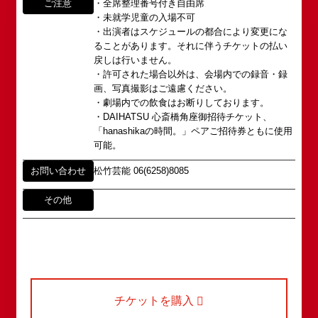
がれていましたが、
ご注意
・全席整理番号付き自由席
・未就学児童の入場不可
アクセス
・出演者はスケジュールの都合により変更にな
タレントへのファンメール
2008年の角座ビル(大阪市中央区)の閉館と共に、
ることがあります。それに伴うチケットの払い
消滅致しました。
fanmail@shochikugeino.jp
戻しは行いません。
角座とは
・許可された場合以外は、会場内での録音・録
この由緒ある名称を、日本のエンタテインメントの
画、写真撮影はご遠慮ください。
中心である東京・大阪で復活させ、 新たな歴史を
ホームページに関するご意見・ご感想（※）
お問い合わせ
・劇場内での飲食はお断りしております。
スタートさせたいと考えております。
・DAIHATSU 心斎橋角座御招待チケット、
webmaster@shochikugeino.jp
この劇場から、日本を代表するエンタテインナーが
「hanashikaの時間。」ペアご招待券ともに使用
※イベント内容・出演者等に関するお問い合わせ・
続々と輩出され、文化の発展に寄与できるものと考
可能。
ご意見・ご感想は各イベントのお問い合わせ先電話
えております。
番号へお問い合わせください。
お問い合わせ
松竹芸能 06(6258)8085
※内容によっては弊社からの回答を控えさせていた
2011年5月14日 新宿角座 開業
だく場合もございます。予めご了承の上お問い合わ
その他
2019年1月1日 心斎橋角座 開業
せください。
チケットを購入
