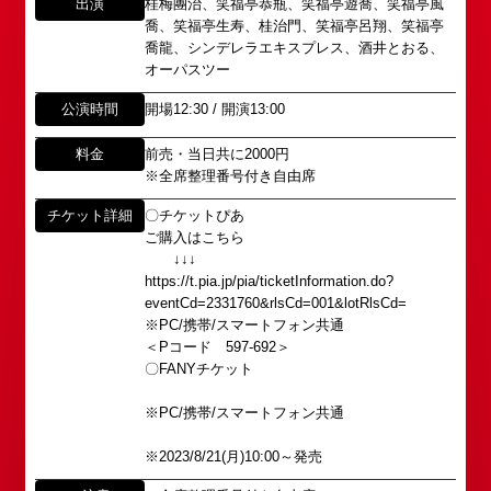
出演
桂梅團治、笑福亭恭瓶、笑福亭遊喬、笑福亭風
喬、笑福亭生寿、桂治門、笑福亭呂翔、笑福亭
喬龍、シンデレラエキスプレス、酒井とおる、
オーパスツー
公演時間
開場12:30 / 開演13:00
料金
前売・当日共に2000円
※全席整理番号付き自由席
チケット詳細
〇チケットぴあ
所属オーディションに関するお問い合わせ
「角座」の名称は、「角の芝居」と呼ばれた江戸時
ご購入はこちら
代に遡ります。
以下のアドレスからお問い合わせ願います。
↓↓↓
「角座」はかつて、浪花座、中座、朝日座、弁天座
大阪本社 タレント開発室：
o-
https://t.pia.jp/pia/ticketInformation.do?
と共に、
school@shochikugeino.jp
eventCd=2331760&rlsCd=001&lotRlsCd=
東京支社 タレント開発室：
t-
「五つ櫓」若しくは「道頓堀五座」と呼ばれ、
※PC/携帯/スマートフォン共通
school@shochikugeino.jp
＜Pコード 597-692＞
1960年～70年代には、上方演芸の殿堂として栄え
〇FANYチケット
ました。
イベント出演依頼のお問い合わせ
DAIHATSU
※PC/携帯/スマートフォン共通
その後、「角座」の名称は、松竹(株)の直営映画館
心斎橋角座トップ
以下のページからお問い合わせ願います。
(大阪市中央区)や
※2023/8/21(月)10:00～発売
イベント出演依頼メール送信フォーム
弊社直営の劇場「B1角座」(大阪市中央区)に引き継
公演情報
https://www.shochikugeino.co.jp/event/form/