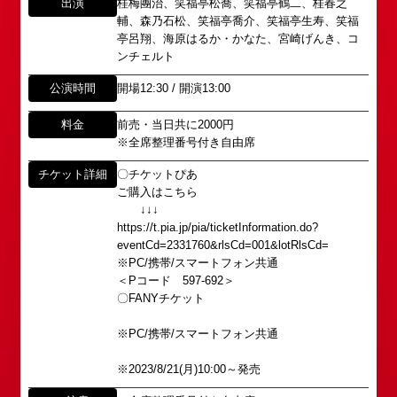
出演
桂梅團治、笑福亭松喬、笑福亭鶴二、桂春之
輔、森乃石松、笑福亭喬介、笑福亭生寿、笑福
亭呂翔、海原はるか・かなた、宮崎げんき、コ
ンチェルト
公演時間
開場12:30 / 開演13:00
料金
前売・当日共に2000円
※全席整理番号付き自由席
チケット詳細
〇チケットぴあ
所属オーディションに関するお問い合わせ
「角座」の名称は、「角の芝居」と呼ばれた江戸時
ご購入はこちら
代に遡ります。
以下のアドレスからお問い合わせ願います。
↓↓↓
「角座」はかつて、浪花座、中座、朝日座、弁天座
大阪本社 タレント開発室：
o-
https://t.pia.jp/pia/ticketInformation.do?
と共に、
school@shochikugeino.jp
eventCd=2331760&rlsCd=001&lotRlsCd=
東京支社 タレント開発室：
t-
「五つ櫓」若しくは「道頓堀五座」と呼ばれ、
※PC/携帯/スマートフォン共通
school@shochikugeino.jp
＜Pコード 597-692＞
1960年～70年代には、上方演芸の殿堂として栄え
〇FANYチケット
ました。
イベント出演依頼のお問い合わせ
DAIHATSU
※PC/携帯/スマートフォン共通
その後、「角座」の名称は、松竹(株)の直営映画館
心斎橋角座トップ
以下のページからお問い合わせ願います。
(大阪市中央区)や
※2023/8/21(月)10:00～発売
イベント出演依頼メール送信フォーム
弊社直営の劇場「B1角座」(大阪市中央区)に引き継
公演情報
https://www.shochikugeino.co.jp/event/form/