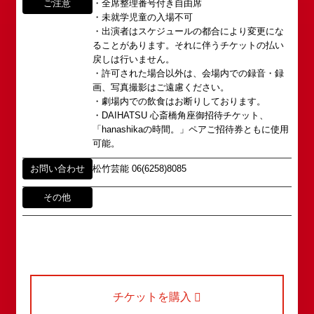
がれていましたが、
ご注意
・全席整理番号付き自由席
・未就学児童の入場不可
アクセス
・出演者はスケジュールの都合により変更にな
タレントへのファンメール
2008年の角座ビル(大阪市中央区)の閉館と共に、
ることがあります。それに伴うチケットの払い
消滅致しました。
fanmail@shochikugeino.jp
戻しは行いません。
角座とは
・許可された場合以外は、会場内での録音・録
この由緒ある名称を、日本のエンタテインメントの
画、写真撮影はご遠慮ください。
中心である東京・大阪で復活させ、 新たな歴史を
ホームページに関するご意見・ご感想（※）
お問い合わせ
・劇場内での飲食はお断りしております。
スタートさせたいと考えております。
・DAIHATSU 心斎橋角座御招待チケット、
webmaster@shochikugeino.jp
この劇場から、日本を代表するエンタテインナーが
「hanashikaの時間。」ペアご招待券ともに使用
※イベント内容・出演者等に関するお問い合わせ・
続々と輩出され、文化の発展に寄与できるものと考
可能。
ご意見・ご感想は各イベントのお問い合わせ先電話
えております。
番号へお問い合わせください。
お問い合わせ
松竹芸能 06(6258)8085
※内容によっては弊社からの回答を控えさせていた
2011年5月14日 新宿角座 開業
だく場合もございます。予めご了承の上お問い合わ
その他
2019年1月1日 心斎橋角座 開業
せください。
チケットを購入
