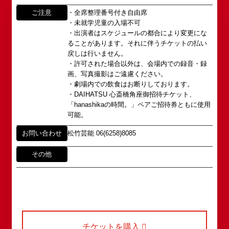
公演情報
https://www.shochikugeino.co.jp/event/form/
がれていましたが、
ご注意
・全席整理番号付き自由席
・未就学児童の入場不可
アクセス
タレントへのファンメール
2008年の角座ビル(大阪市中央区)の閉館と共に、
・出演者はスケジュールの都合により変更にな
消滅致しました。
ることがあります。それに伴うチケットの払い
fanmail@shochikugeino.jp
角座とは
戻しは行いません。
この由緒ある名称を、日本のエンタテインメントの
・許可された場合以外は、会場内での録音・録
中心である東京・大阪で復活させ、 新たな歴史を
ホームページに関するご意見・ご感想（※）
画、写真撮影はご遠慮ください。
お問い合わせ
スタートさせたいと考えております。
・劇場内での飲食はお断りしております。
webmaster@shochikugeino.jp
・DAIHATSU 心斎橋角座御招待チケット、
この劇場から、日本を代表するエンタテインナーが
※イベント内容・出演者等に関するお問い合わせ・
「hanashikaの時間。」ペアご招待券ともに使用
続々と輩出され、文化の発展に寄与できるものと考
ご意見・ご感想は各イベントのお問い合わせ先電話
可能。
えております。
番号へお問い合わせください。
※内容によっては弊社からの回答を控えさせていた
お問い合わせ
松竹芸能 06(6258)8085
2011年5月14日 新宿角座 開業
だく場合もございます。予めご了承の上お問い合わ
2019年1月1日 心斎橋角座 開業
せください。
その他
チケットを購入
