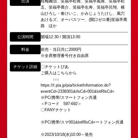
出演
桂梅團治、笑福亭松喬、笑福亭風喬、笑福亭松
五、笑福亭喬介、笑福亭生寿、笑福亭呂翔、横
山ひろし・春けいこ、かみじょうたけし、風穴
あけるズ、オーパスツー、(開口ゼロ番)笑福亭喬
路 ほか
公演時間
開場12:30 / 開演13:00
料金
前売・当日共に2000円
※全席整理番号付き自由席
所属オーディションに関するお問い合わせ
「角座」の名称は、「角の芝居」と呼ばれた江戸時
チケット詳細
〇チケットぴあ
ご購入はこちらから
代に遡ります。
以下のアドレスからお問い合わせ願います。
↓↓↓
「角座」はかつて、浪花座、中座、朝日座、弁天座
大阪本社 タレント開発室：
o-
https://t.pia.jp/pia/ticketInformation.do?
と共に、
school@shochikugeino.jp
eventCd=2338301&rlsCd=001&lotRlsCd=
東京支社 タレント開発室：
t-
「五つ櫓」若しくは「道頓堀五座」と呼ばれ、
※PC/携帯/スマートフォン共通
school@shochikugeino.jp
1960年～70年代には、上方演芸の殿堂として栄え
＜Pコード 597-692＞
ました。
〇FANYチケット
イベント出演依頼のお問い合わせ
DAIHATSU
その後、「角座」の名称は、松竹(株)の直営映画館
※PC/携帯/スマ001&lotRlsCd=ートフォン共通
心斎橋角座トップ
以下のページからお問い合わせ願います。
(大阪市中央区)や
イベント出演依頼メール送信フォーム
弊社直営の劇場「B1角座」(大阪市中央区)に引き継
※2023/10/18(水)10:00～発売