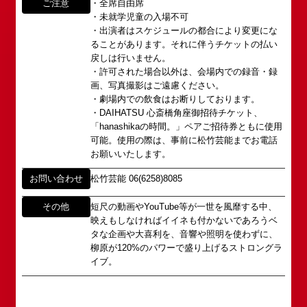
以下のページからお問い合わせ願います。
(大阪市中央区)や
ご注意
・全席自由席
イベント出演依頼メール送信フォーム
・未就学児童の入場不可
弊社直営の劇場「B1角座」(大阪市中央区)に引き継
公演情報
https://www.shochikugeino.co.jp/event/form/
・出演者はスケジュールの都合により変更にな
がれていましたが、
ることがあります。それに伴うチケットの払い
戻しは行いません。
アクセス
タレントへのファンメール
2008年の角座ビル(大阪市中央区)の閉館と共に、
・許可された場合以外は、会場内での録音・録
消滅致しました。
画、写真撮影はご遠慮ください。
fanmail@shochikugeino.jp
角座とは
・劇場内での飲食はお断りしております。
この由緒ある名称を、日本のエンタテインメントの
・DAIHATSU 心斎橋角座御招待チケット、
中心である東京・大阪で復活させ、 新たな歴史を
ホームページに関するご意見・ご感想（※）
お問い合わせ
「hanashikaの時間。」ペアご招待券ともに使用
スタートさせたいと考えております。
可能。使用の際は、事前に松竹芸能までお電話
webmaster@shochikugeino.jp
お願いいたします。
この劇場から、日本を代表するエンタテインナーが
※イベント内容・出演者等に関するお問い合わせ・
続々と輩出され、文化の発展に寄与できるものと考
ご意見・ご感想は各イベントのお問い合わせ先電話
お問い合わせ
松竹芸能 06(6258)8085
えております。
番号へお問い合わせください。
※内容によっては弊社からの回答を控えさせていた
その他
短尺の動画やYouTube等が一世を風靡する中、
2011年5月14日 新宿角座 開業
だく場合もございます。予めご了承の上お問い合わ
映えもしなければイイネも付かないであろうベ
2019年1月1日 心斎橋角座 開業
せください。
タな企画や大喜利を、音響や照明を使わずに、
柳原が120%のパワーで盛り上げるストロングラ
イブ。