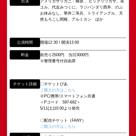
出演
アメリカザリガニ・柳原 、ビックリツカサ、美
ユル、代走みつくに、ラジバンダリ西井、のぶ
お休みなし、華井二等兵、トライアングル、天
然もろこし関根、アルミカン ほか
公演時間
開場12:30 / 開演13:00
料金
前売り2500円 当日3000円
※整理番号付自由席
所属オーディションに関するお問い合わせ
「角座」の名称は、「角の芝居」と呼ばれた江戸時
代に遡ります。
チケット詳細
〇チケットぴあ
以下のアドレスからお問い合わせ願います。
ご購入の方はこちら
「角座」はかつて、浪花座、中座、朝日座、弁天座
大阪本社 タレント開発室：
o-
※PC/携帯/スマートフォン共通
と共に、
school@shochikugeino.jp
＜Pコード 597-692＞
東京支社 タレント開発室：
t-
「五つ櫓」若しくは「道頓堀五座」と呼ばれ、
5/11(土)10:00より発売
school@shochikugeino.jp
1960年～70年代には、上方演芸の殿堂として栄え
ました。
〇配信チケット（FANY）
イベント出演依頼のお問い合わせ
DAIHATSU
ご購入の方はこちら
その後、「角座」の名称は、松竹(株)の直営映画館
心斎橋角座トップ