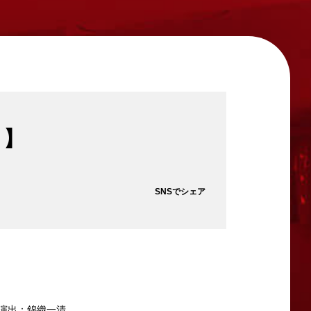
り】
SNSでシェア
演出：錦織一清