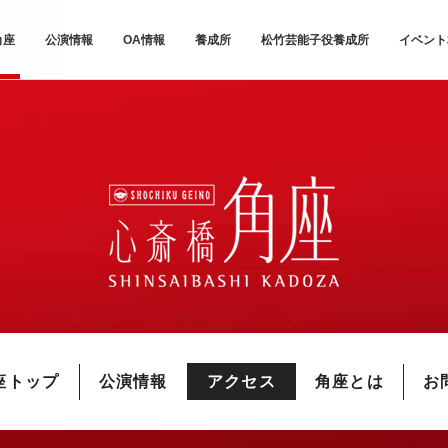
角座
公演情報
OA情報
養成所
松竹芸能子役養成所
イベント
座トップ
公演情報
アクセス
角座とは
お