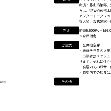
出演：藤山扇治郎、
ろは、曽我廼家桃太
ikugeino.jp
江戸時代に遡ります。
アフタートークショ
ikugeino.jp
弁天座と共に、
谷天笑、曽我廼家一
DAIHATSU
、
心斎橋角座トップ
料金
前売5,500円/当日6,
して栄えました。
※全席指定
公演情報
映画館(大阪市中央区)や
ご注意
・全席指定席
に引き継がれていましたが、
form/
・未就学児童の入場
アクセス
・出演者はスケジュ
と共に、消滅致しました。
ります。それに伴う
角座とは
・会場内での録音・
ントの中心である東京・大阪で復活させ、 新たな歴史をスタート
・劇場内での飲食は
お問い合わせ
ナーが続々と輩出され、文化の発展に寄与できるものと考えてお
com
その他
※）
わせ・ご意見・ご感想は各イベントのお問い合わせ先電話番号へお
ていただく場合もございます。予めご了承の上お問い合わせくださ