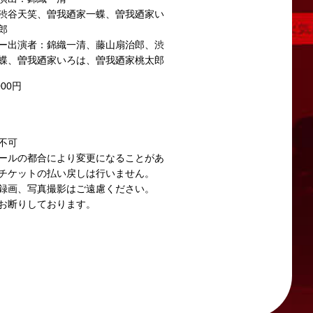
渋谷天笑、曽我廼家一蝶、曽我廼家い
郎
ー出演者：錦織一清、藤山扇治郎、渋
蝶、曽我廼家いろは、曽我廼家桃太郎
000円
不可
ールの都合により変更になることがあ
チケットの払い戻しは行いません。
録画、写真撮影はご遠慮ください。
させたいと考えております。
お断りしております。
ります。
問い合わせください。
い。