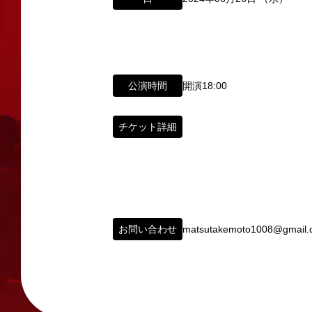
以下のアドレスからお問い合わせ願います。
大阪本社 タレント開発室：
o-school@shoch
「角座」の名称は、「角の芝居」と呼ばれた
東京支社 タレント開発室：
t-school@shoch
「角座」はかつて、浪花座、中座、朝日座、
「五つ櫓」若しくは「道頓堀五座」と呼ばれ
イベント出演依頼のお問い合わせ
公演時間
開演18:00
1960年～70年代には、上方演芸の殿堂と
以下のページからお問い合わせ願います。
その後、「角座」の名称は、松竹(株)の直営
イベント出演依頼メール送信フォーム
チケット詳細
弊社直営の劇場「B1角座」(大阪市中央区)
https://www.shochikugeino.co.jp/event/
2008年の角座ビル(大阪市中央区)の閉館
タレントへのファンメール
この由緒ある名称を、日本のエンタテインメ
fanmail@shochikugeino.jp
この劇場から、日本を代表するエンタテイン
お問い合わせ
matsutakemoto1008@gmail.
ホームページに関するご意見・ご感想（
2011年5月14日 新宿角座 開業
2019年1月1日 心斎橋角座 開業
webmaster@shochikugeino.jp
※イベント内容・出演者等に関するお問い合
※内容によっては弊社からの回答を控えさせ