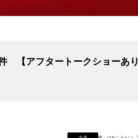
件 【アフタートークショーあ
わせ
出演
作：つかこうへい 