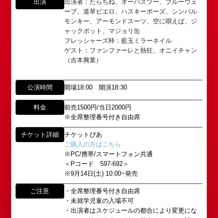
出演
出演者：たらちね、オーパスツー、ブルーウェ
ーブ、道草ピエロ、ハスキーポーズ、シンバル
モンキー、アーモンドスーツ、空に唄えば、ジ
ャックポット、マジョリ缶
フレッシャーズ枠：藍玉ミラーネイル
ゲスト：ファンファーレと熱狂、オニイチャン
（吉本興業）
所属オーディションに関するお問い合わせ
「角座」の名称は、「角の芝居」と呼ばれた江戸時
公演時間
開場18:00 開演18:30
代に遡ります。
以下のアドレスからお問い合わせ願います。
「角座」はかつて、浪花座、中座、朝日座、弁天座
料金
前売1500円/当日2000円
大阪本社 タレント開発室：
o-
※全席整理番号付き自由席
と共に、
school@shochikugeino.jp
東京支社 タレント開発室：
t-
「五つ櫓」若しくは「道頓堀五座」と呼ばれ、
チケット詳細
チケットぴあ
school@shochikugeino.jp
1960年～70年代には、上方演芸の殿堂として栄え
ご購入の方はこちら
ました。
※PC/携帯/スマートフォン共通
イベント出演依頼のお問い合わせ
＜Pコード 597-692＞
DAIHATSU
その後、「角座」の名称は、松竹(株)の直営映画館
※9月14日(土) 10:00~発売
心斎橋角座トップ
以下のページからお問い合わせ願います。
(大阪市中央区)や
ご注意
・全席整理番号付き自由席
イベント出演依頼メール送信フォーム
弊社直営の劇場「B1角座」(大阪市中央区)に引き継
・未就学児童の入場不可
公演情報
https://www.shochikugeino.co.jp/event/form/
がれていましたが、
・出演者はスケジュールの都合により変更にな