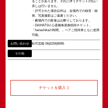
ることがあります。それに伴うチケットの払い
アクセス
タレントへのファンメール
2008年の角座ビル(大阪市中央区)の閉館と共に、
戻しは行いません。
消滅致しました。
・許可された場合以外は、会場内での録音・録
fanmail@shochikugeino.jp
角座とは
画、写真撮影はご遠慮ください。
この由緒ある名称を、日本のエンタテインメントの
・劇場内での飲食はお断りしております。
中心である東京・大阪で復活させ、 新たな歴史を
ホームページに関するご意見・ご感想（※）
・DAIHATSU 心斎橋角座御招待チケット、
お問い合わせ
スタートさせたいと考えております。
「hanashikaの時間。」ペアご招待券ともに使用
webmaster@shochikugeino.jp
可能。
この劇場から、日本を代表するエンタテインナーが
※イベント内容・出演者等に関するお問い合わせ・
続々と輩出され、文化の発展に寄与できるものと考
ご意見・ご感想は各イベントのお問い合わせ先電話
お問い合わせ
松竹芸能 06(6258)8085
えております。
番号へお問い合わせください。
※内容によっては弊社からの回答を控えさせていた
その他
2011年5月14日 新宿角座 開業
だく場合もございます。予めご了承の上お問い合わ
2019年1月1日 心斎橋角座 開業
せください。
チケットを購入
