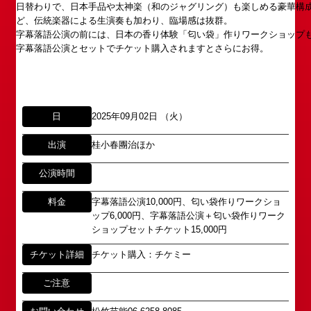
日替わりで、日本手品や太神楽（和のジャグリング）も楽しめる豪華構
ど、伝統楽器による生演奏も加わり、臨場感は抜群。
字幕落語公演の前には、日本の香り体験「匂い袋」作りワークショップ
字幕落語公演とセットでチケット購入されますとさらにお得。
所属オーディションに関するお問い合わせ
「角座」の名称は、「角の芝居」と呼ばれた江戸時
代に遡ります。
以下のアドレスからお問い合わせ願います。
「角座」はかつて、浪花座、中座、朝日座、弁天座
大阪本社 タレント開発室：
o-
と共に、
school@shochikugeino.jp
日
2025年09月02日 （火）
東京支社 タレント開発室：
t-
「五つ櫓」若しくは「道頓堀五座」と呼ばれ、
school@shochikugeino.jp
1960年～70年代には、上方演芸の殿堂として栄え
出演
桂小春團治ほか
ました。
イベント出演依頼のお問い合わせ
DAIHATSU
公演時間
その後、「角座」の名称は、松竹(株)の直営映画館
心斎橋角座トップ
以下のページからお問い合わせ願います。
(大阪市中央区)や
料金
字幕落語公演10,000円、匂い袋作りワークショ
イベント出演依頼メール送信フォーム
弊社直営の劇場「B1角座」(大阪市中央区)に引き継
ップ6,000円、字幕落語公演＋匂い袋作りワーク
公演情報
https://www.shochikugeino.co.jp/event/form/
がれていましたが、
ショップセットチケット15,000円
チケット詳細
チケット購入：チケミー
アクセス
タレントへのファンメール
2008年の角座ビル(大阪市中央区)の閉館と共に、
消滅致しました。
ご注意
fanmail@shochikugeino.jp
角座とは
この由緒ある名称を、日本のエンタテインメントの