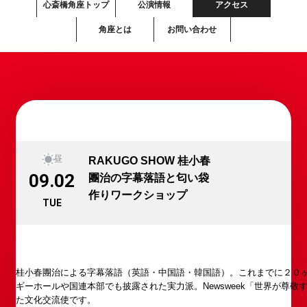
心斎橋角座トップ
公演情報
アクセス
角座とは
お問い合わせ
昼
RAKUGO SHOW 桂小春
09.02
團治の字幕落語と匂い袋
作りワークショップ
TUE
桂小春團治による字幕落語（英語・中国語・韓国語）。これまでに２０
ギーホールや国連本部でも披露された実力派。Newsweek「世界が尊敬
た文化交流使です。