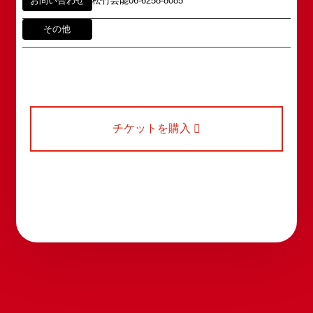
お問い合わせ
松竹芸能06-6258-8085
中心である東京・大阪で復活させ、 新たな歴史を
ホームページに関するご意見・ご感想（※）
お問い合わせ
スタートさせたいと考えております。
その他
webmaster@shochikugeino.jp
この劇場から、日本を代表するエンタテインナーが
※イベント内容・出演者等に関するお問い合わせ・
続々と輩出され、文化の発展に寄与できるものと考
ご意見・ご感想は各イベントのお問い合わせ先電話
えております。
番号へお問い合わせください。
※内容によっては弊社からの回答を控えさせていた
2011年5月14日 新宿角座 開業
だく場合もございます。予めご了承の上お問い合わ
2019年1月1日 心斎橋角座 開業
せください。
チケットを購入
