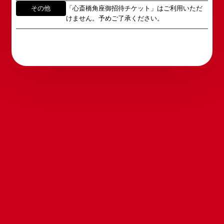
番号へお問い合わせください。
その他
「心斎橋角座御招待チケット」はご利用いただ
※内容によっては弊社からの回答を控えさせていた
2011年5月14日 新宿角座 開業
けません。予めご了承ください。
だく場合もございます。予めご了承の上お問い合わ
2019年1月1日 心斎橋角座 開業
せください。