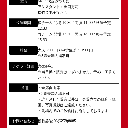
代に遡ります。
出演
MC：代走みつくに
以下のアドレスからお問い合わせ願います。
「角座」はかつて、浪花座、中座、朝日座、弁天座
アシスタント：田口万莉
大阪本社 タレント開発室：
o-
松竹芸能子役たち
と共に、
school@shochikugeino.jp
東京支社 タレント開発室：
t-
「五つ櫓」若しくは「道頓堀五座」と呼ばれ、
公演時間
松チーム 開場 10:30 / 開演 11:00 / 終演予定
school@shochikugeino.jp
1960年～70年代には、上方演芸の殿堂として栄え
12:30
ました。
竹チーム 開場 13:30 / 開演 14:00 / 終演予定
イベント出演依頼のお問い合わせ
15:30
DAIHATSU
その後、「角座」の名称は、松竹(株)の直営映画館
心斎橋角座トップ
料金
大人 2500円 / 中学生以下 1500円
以下のページからお問い合わせ願います。
(大阪市中央区)や
※3歳未満入場不可
イベント出演依頼メール送信フォーム
弊社直営の劇場「B1角座」(大阪市中央区)に引き継
公演情報
https://www.shochikugeino.co.jp/event/form/
がれていましたが、
チケット詳細
完売御礼
※当日券の販売はございません。予めご了承く
アクセス
タレントへのファンメール
2008年の角座ビル(大阪市中央区)の閉館と共に、
ださい。
消滅致しました。
fanmail@shochikugeino.jp
ご注意
・全席自由席
角座とは
・3歳未満入場不可
この由緒ある名称を、日本のエンタテインメントの
・許可された場合以外は、会場内での録音・録
中心である東京・大阪で復活させ、 新たな歴史を
ホームページに関するご意見・ご感想（※）
お問い合わせ
画、写真撮影はご遠慮ください。
スタートさせたいと考えております。
・劇場内でのご飲食はお断りしております。
webmaster@shochikugeino.jp
この劇場から、日本を代表するエンタテインナーが
※イベント内容・出演者等に関するお問い合わせ・
続々と輩出され、文化の発展に寄与できるものと考
お問い合わせ
松竹芸能 06(6258)8085
ご意見・ご感想は各イベントのお問い合わせ先電話
えております。