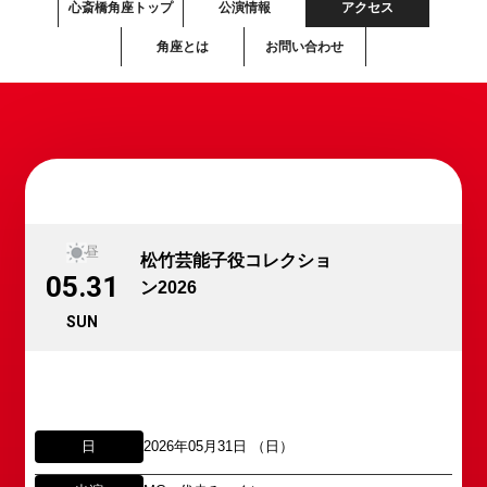
心斎橋角座トップ
公演情報
アクセス
角座とは
お問い合わせ
昼
松竹芸能子役コレクショ
05.31
ン2026
SUN
日
2026年05月31日 （日）
所属オーディションに関するお問い合わせ
「角座」の名称は、「角の芝居」と呼ばれた江戸時