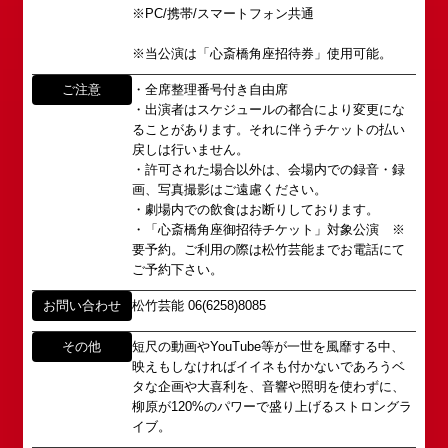
その後、「角座」の名称は、松竹(株)の直営映画館
※PC/携帯/スマートフォン共通
心斎橋角座トップ
以下のページからお問い合わせ願います。
(大阪市中央区)や
イベント出演依頼メール送信フォーム
弊社直営の劇場「B1角座」(大阪市中央区)に引き継
※当公演は「心斎橋角座招待券」使用可能。
公演情報
https://www.shochikugeino.co.jp/event/form/
がれていましたが、
ご注意
・全席整理番号付き自由席
・出演者はスケジュールの都合により変更にな
アクセス
タレントへのファンメール
2008年の角座ビル(大阪市中央区)の閉館と共に、
ることがあります。それに伴うチケットの払い
消滅致しました。
戻しは行いません。
fanmail@shochikugeino.jp
角座とは
・許可された場合以外は、会場内での録音・録
この由緒ある名称を、日本のエンタテインメントの
画、写真撮影はご遠慮ください。
中心である東京・大阪で復活させ、 新たな歴史を
ホームページに関するご意見・ご感想（※）
お問い合わせ
・劇場内での飲食はお断りしております。
スタートさせたいと考えております。
・「心斎橋角座御招待チケット」対象公演 ※
webmaster@shochikugeino.jp
この劇場から、日本を代表するエンタテインナーが
要予約。ご利用の際は松竹芸能までお電話にて
※イベント内容・出演者等に関するお問い合わせ・
ご予約下さい。
続々と輩出され、文化の発展に寄与できるものと考
ご意見・ご感想は各イベントのお問い合わせ先電話
えております。
番号へお問い合わせください。
お問い合わせ
松竹芸能 06(6258)8085
※内容によっては弊社からの回答を控えさせていた
2011年5月14日 新宿角座 開業
だく場合もございます。予めご了承の上お問い合わ
その他
短尺の動画やYouTube等が一世を風靡する中、
2019年1月1日 心斎橋角座 開業
せください。
映えもしなければイイネも付かないであろうベ
タな企画や大喜利を、音響や照明を使わずに、
柳原が120%のパワーで盛り上げるストロングラ
イブ。