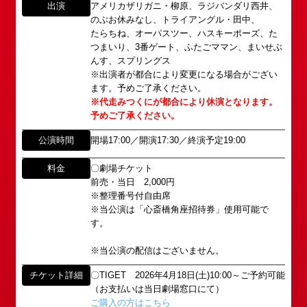
出演
アメリカザリガニ・柳原、ラジバンダリ西井、
のぶお休みなし、トライアングル・田中、
たらちね、オーパスツー、ハスキーポーズ、た
つまいり、3番ゲート、ふたごママン、まいせぶ
んす、スプリングス
※出演者が都合により変更になる場合がござい
ます。予めご了承ください。
※代走みつくにが都合により休演となります。
予めご了承ください。
公演時間
開場17:00／開演17:30／終演予定19:00
料金
〇劇場チケット
前売・当日 2,000円
所属オーディションに関するお問い合わせ
「角座」の名称は、「角の芝居」と呼ばれた江戸時
※整理番号付自由席
代に遡ります。
※当公演は「心斎橋角座招待券」使用可能で
以下のアドレスからお問い合わせ願います。
「角座」はかつて、浪花座、中座、朝日座、弁天座
す。
大阪本社 タレント開発室：
o-
と共に、
school@shochikugeino.jp
※当公演の配信はございません。
東京支社 タレント開発室：
t-
「五つ櫓」若しくは「道頓堀五座」と呼ばれ、
school@shochikugeino.jp
1960年～70年代には、上方演芸の殿堂として栄え
チケット詳細
〇TIGET 2026年4月18日(土)10:00～ご予約可能
ました。
（お支払いは当日劇場窓口にて）
イベント出演依頼のお問い合わせ
DAIHATSU
ご購入の方はこちら