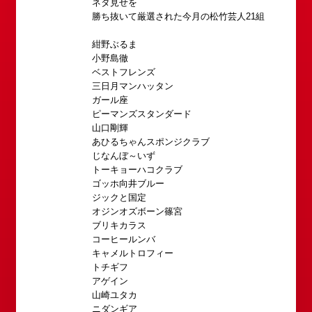
ネタ見せを
勝ち抜いて厳選された今月の松竹芸人21組
紺野ぶるま
小野島徹
ベストフレンズ
所属オーディションに関するお問い合わせ
「角座」の名称は、「角の芝居」と呼ばれた江戸時
三日月マンハッタン
代に遡ります。
ガール座
以下のアドレスからお問い合わせ願います。
「角座」はかつて、浪花座、中座、朝日座、弁天座
ピーマンズスタンダード
大阪本社 タレント開発室：
o-
山口剛輝
と共に、
school@shochikugeino.jp
あひるちゃんスポンジクラブ
東京支社 タレント開発室：
t-
「五つ櫓」若しくは「道頓堀五座」と呼ばれ、
じなんぼ～いず
school@shochikugeino.jp
1960年～70年代には、上方演芸の殿堂として栄え
トーキョーハコクラブ
ました。
ゴッホ向井ブルー
イベント出演依頼のお問い合わせ
DAIHATSU
ジックと国定
その後、「角座」の名称は、松竹(株)の直営映画館
オジンオズボーン篠宮
心斎橋角座トップ
以下のページからお問い合わせ願います。
(大阪市中央区)や
ブリキカラス
イベント出演依頼メール送信フォーム
弊社直営の劇場「B1角座」(大阪市中央区)に引き継
コーヒールンバ
公演情報
https://www.shochikugeino.co.jp/event/form/
がれていましたが、
キャメルトロフィー
トチギフ
アクセス
アゲイン
タレントへのファンメール
2008年の角座ビル(大阪市中央区)の閉館と共に、
山崎ユタカ
消滅致しました。
fanmail@shochikugeino.jp
ニダンギア