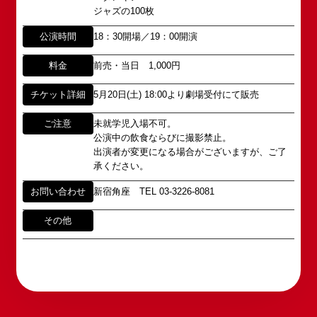
角座とは
ジャズの100枚
この由緒ある名称を、日本のエンタテインメントの
中心である東京・大阪で復活させ、 新たな歴史を
ホームページに関するご意見・ご感想（※）
お問い合わせ
公演時間
18：30開場／19：00開演
スタートさせたいと考えております。
webmaster@shochikugeino.jp
この劇場から、日本を代表するエンタテインナーが
料金
前売・当日 1,000円
※イベント内容・出演者等に関するお問い合わせ・
続々と輩出され、文化の発展に寄与できるものと考
ご意見・ご感想は各イベントのお問い合わせ先電話
チケット詳細
5月20日(土) 18:00より劇場受付にて販売
えております。
番号へお問い合わせください。
※内容によっては弊社からの回答を控えさせていた
2011年5月14日 新宿角座 開業
ご注意
未就学児入場不可。
だく場合もございます。予めご了承の上お問い合わ
公演中の飲食ならびに撮影禁止。
2019年1月1日 心斎橋角座 開業
せください。
出演者が変更になる場合がございますが、ご了
承ください。
お問い合わせ
新宿角座 TEL 03-3226-8081
その他