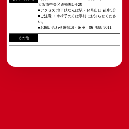
この劇場から、日本を代表するエンタテインナーが
※イベント内容・出演者等に関するお問い合わせ・
大阪市中央区道頓堀1-4-20
続々と輩出され、文化の発展に寄与できるものと考
ご意見・ご感想は各イベントのお問い合わせ先電話
■アクセス 地下鉄なんば駅・14号出口 徒歩5分
えております。
番号へお問い合わせください。
■ご注意 ・車椅子の方は事前にお知らせくださ
※内容によっては弊社からの回答を控えさせていた
い。
2011年5月14日 新宿角座 開業
だく場合もございます。予めご了承の上お問い合わ
■お問い合わせ道頓堀・角座 06-7898-9011
2019年1月1日 心斎橋角座 開業
せください。
その他