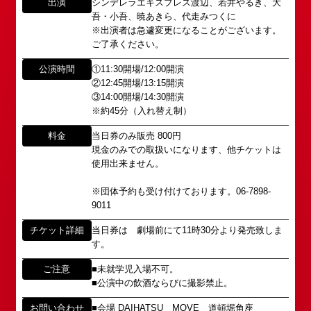
出演
シンデレラエキスプレス渡辺、若井やるき、大
所属オーディションに関するお問い合わせ
吾・小吾、暁あきら、代走みつくに
「角座」の名称は、「角の芝居」と呼ばれた江戸時
※出演者は急遽変更になることがございます。
代に遡ります。
以下のアドレスからお問い合わせ願います。
ご了承ください。
「角座」はかつて、浪花座、中座、朝日座、弁天座
大阪本社 タレント開発室：
o-
と共に、
school@shochikugeino.jp
公演時間
①11:30開場/12:00開演
東京支社 タレント開発室：
t-
「五つ櫓」若しくは「道頓堀五座」と呼ばれ、
②12:45開場/13:15開演
school@shochikugeino.jp
③14:00開場/14:30開演
1960年～70年代には、上方演芸の殿堂として栄え
※約45分（入れ替え制）
ました。
イベント出演依頼のお問い合わせ
DAIHATSU
料金
当日券のみ販売 800円
その後、「角座」の名称は、松竹(株)の直営映画館
現金のみでの取扱いになります、他チケットは
心斎橋角座トップ
以下のページからお問い合わせ願います。
(大阪市中央区)や
使用出来ません。
イベント出演依頼メール送信フォーム
弊社直営の劇場「B1角座」(大阪市中央区)に引き継
公演情報
https://www.shochikugeino.co.jp/event/form/
がれていましたが、
※団体予約も受け付けております。06-7898-
9011
アクセス
タレントへのファンメール
2008年の角座ビル(大阪市中央区)の閉館と共に、
チケット詳細
当日券は 劇場前にて11時30分より発売致しま
消滅致しました。
す。
fanmail@shochikugeino.jp
角座とは
この由緒ある名称を、日本のエンタテインメントの
ご注意
■未就学児入場不可。
中心である東京・大阪で復活させ、 新たな歴史を
ホームページに関するご意見・ご感想（※）
お問い合わせ
■公演中の飲酒ならびに撮影禁止。
スタートさせたいと考えております。
webmaster@shochikugeino.jp
お問い合わせ
■会場 DAIHATSU MOVE 道頓堀角座