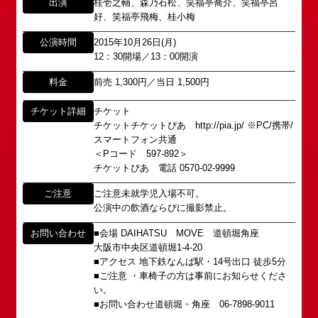
以下のアドレスからお問い合わせ願います。
出演
桂壱之輔、森乃石松、笑福亭喬介、笑福亭呂
「角座」はかつて、浪花座、中座、朝日座、弁天座
大阪本社 タレント開発室：
o-
好、笑福亭飛梅、桂小梅
と共に、
school@shochikugeino.jp
公演時間
2015年10月26日(月)
東京支社 タレント開発室：
t-
「五つ櫓」若しくは「道頓堀五座」と呼ばれ、
12：30開場／13：00開演
school@shochikugeino.jp
1960年～70年代には、上方演芸の殿堂として栄え
ました。
料金
前売 1,300円／当日 1,500円
イベント出演依頼のお問い合わせ
DAIHATSU
その後、「角座」の名称は、松竹(株)の直営映画館
チケット詳細
チケット
心斎橋角座トップ
以下のページからお問い合わせ願います。
(大阪市中央区)や
チケットチケットぴあ http://pia.jp/ ※PC/携帯/
イベント出演依頼メール送信フォーム
弊社直営の劇場「B1角座」(大阪市中央区)に引き継
スマートフォン共通
公演情報
https://www.shochikugeino.co.jp/event/form/
がれていましたが、
＜Pコード 597-892＞
チケットぴあ 電話 0570-02-9999
アクセス
タレントへのファンメール
2008年の角座ビル(大阪市中央区)の閉館と共に、
ご注意
ご注意未就学児入場不可。
消滅致しました。
公演中の飲酒ならびに撮影禁止。
fanmail@shochikugeino.jp
角座とは
この由緒ある名称を、日本のエンタテインメントの
お問い合わせ
■会場 DAIHATSU MOVE 道頓堀角座
中心である東京・大阪で復活させ、 新たな歴史を
ホームページに関するご意見・ご感想（※）
大阪市中央区道頓堀1-4-20
お問い合わせ
スタートさせたいと考えております。
■アクセス 地下鉄なんば駅・14号出口 徒歩5分
webmaster@shochikugeino.jp
■ご注意 ・車椅子の方は事前にお知らせくださ
この劇場から、日本を代表するエンタテインナーが
※イベント内容・出演者等に関するお問い合わせ・
い。
続々と輩出され、文化の発展に寄与できるものと考
ご意見・ご感想は各イベントのお問い合わせ先電話
■お問い合わせ道頓堀・角座 06-7898-9011
えております。
番号へお問い合わせください。