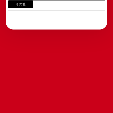
※内容によっては弊社からの回答を控えさせていた
その他
2011年5月14日 新宿角座 開業
だく場合もございます。予めご了承の上お問い合わ
2019年1月1日 心斎橋角座 開業
せください。