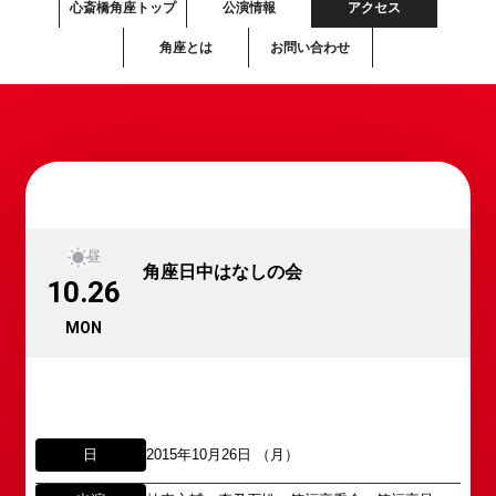
心斎橋角座トップ
公演情報
アクセス
角座とは
お問い合わせ
昼
角座日中はなしの会
10.26
MON
日
2015年10月26日 （月）
所属オーディションに関するお問い合わせ
「角座」の名称は、「角の芝居」と呼ばれた江戸時
代に遡ります。