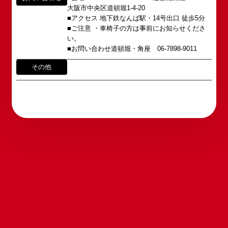
この劇場から、日本を代表するエンタテインナーが
※イベント内容・出演者等に関するお問い合わせ・
大阪市中央区道頓堀1-4-20
続々と輩出され、文化の発展に寄与できるものと考
ご意見・ご感想は各イベントのお問い合わせ先電話
■アクセス 地下鉄なんば駅・14号出口 徒歩5分
えております。
番号へお問い合わせください。
■ご注意 ・車椅子の方は事前にお知らせくださ
※内容によっては弊社からの回答を控えさせていた
い。
2011年5月14日 新宿角座 開業
だく場合もございます。予めご了承の上お問い合わ
■お問い合わせ道頓堀・角座 06-7898-9011
2019年1月1日 心斎橋角座 開業
せください。
その他