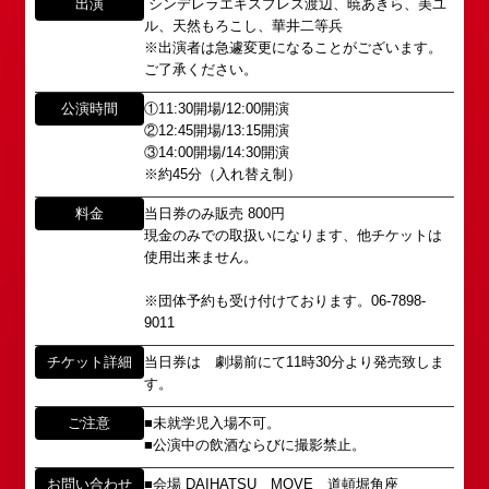
出演
シンデレラエキスプレス渡辺、暁あきら、美ユ
所属オーディションに関するお問い合わせ
ル、天然もろこし、華井二等兵
「角座」の名称は、「角の芝居」と呼ばれた江戸時
※出演者は急遽変更になることがございます。
代に遡ります。
以下のアドレスからお問い合わせ願います。
ご了承ください。
「角座」はかつて、浪花座、中座、朝日座、弁天座
大阪本社 タレント開発室：
o-
と共に、
school@shochikugeino.jp
公演時間
①11:30開場/12:00開演
東京支社 タレント開発室：
t-
「五つ櫓」若しくは「道頓堀五座」と呼ばれ、
②12:45開場/13:15開演
school@shochikugeino.jp
③14:00開場/14:30開演
1960年～70年代には、上方演芸の殿堂として栄え
※約45分（入れ替え制）
ました。
イベント出演依頼のお問い合わせ
DAIHATSU
料金
当日券のみ販売 800円
その後、「角座」の名称は、松竹(株)の直営映画館
現金のみでの取扱いになります、他チケットは
心斎橋角座トップ
以下のページからお問い合わせ願います。
(大阪市中央区)や
使用出来ません。
イベント出演依頼メール送信フォーム
弊社直営の劇場「B1角座」(大阪市中央区)に引き継
公演情報
https://www.shochikugeino.co.jp/event/form/
がれていましたが、
※団体予約も受け付けております。06-7898-
9011
アクセス
タレントへのファンメール
2008年の角座ビル(大阪市中央区)の閉館と共に、
チケット詳細
当日券は 劇場前にて11時30分より発売致しま
消滅致しました。
す。
fanmail@shochikugeino.jp
角座とは
この由緒ある名称を、日本のエンタテインメントの
ご注意
■未就学児入場不可。
中心である東京・大阪で復活させ、 新たな歴史を
ホームページに関するご意見・ご感想（※）
お問い合わせ
■公演中の飲酒ならびに撮影禁止。
スタートさせたいと考えております。
webmaster@shochikugeino.jp
お問い合わせ
■会場 DAIHATSU MOVE 道頓堀角座