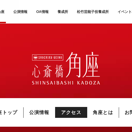
角座
公演情報
OA情報
養成所
松竹芸能子役養成所
イベント
座トップ
公演情報
アクセス
角座とは
お