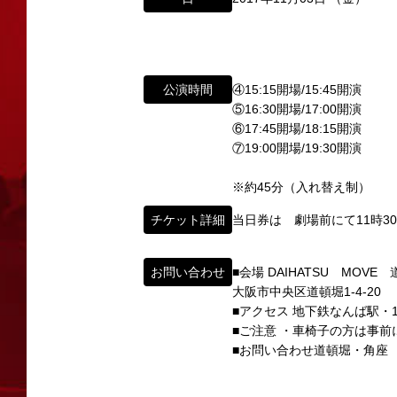
所属オーディションに関するお問い合
以下のアドレスからお問い合わせ願います。
大阪本社 タレント開発室：
o-school@shoch
「角座」の名称は、「角の芝居」と呼ばれた
東京支社 タレント開発室：
t-school@shoch
公演時間
④15:15開場/15:45開演
「角座」はかつて、浪花座、中座、朝日座、
⑤16:30開場/17:00開演
「五つ櫓」若しくは「道頓堀五座」と呼ばれ
⑥17:45開場/18:15開演
イベント出演依頼のお問い合わせ
1960年～70年代には、上方演芸の殿堂と
⑦19:00開場/19:30開演
以下のページからお問い合わせ願います。
その後、「角座」の名称は、松竹(株)の直営
イベント出演依頼メール送信フォーム
※約45分（入れ替え制）
弊社直営の劇場「B1角座」(大阪市中央区)
https://www.shochikugeino.co.jp/event/
チケット詳細
当日券は 劇場前にて11時3
2008年の角座ビル(大阪市中央区)の閉館
タレントへのファンメール
お問い合わせ
■会場 DAIHATSU MOVE
この由緒ある名称を、日本のエンタテインメ
fanmail@shochikugeino.jp
大阪市中央区道頓堀1-4-20
この劇場から、日本を代表するエンタテイン
■アクセス 地下鉄なんば駅・1
■ご注意 ・車椅子の方は事
ホームページに関するご意見・ご感想（
2011年5月14日 新宿角座 開業
■お問い合わせ道頓堀・角座 06-
2019年1月1日 心斎橋角座 開業
webmaster@shochikugeino.jp
※イベント内容・出演者等に関するお問い合