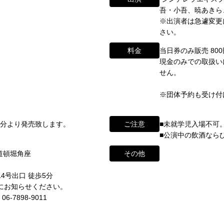
わせ
吾・小吾、暁あきら
※出演者は急遽変更
さい。
ikugeino.jp
江戸時代に遡ります。
ikugeino.jp
料金
当日券のみ販売 800
弁天座と共に、
DAIHATSU
現金のみでの取扱い
、
せん。
心斎橋角座トップ
して栄えました。
※団体予約も受け付けて
公演情報
映画館(大阪市中央区)や
に引き継がれていましたが、
form/
アクセス
0分より発売致します。
ご注意
■未就学児入場不可
■公演中の飲酒なら
と共に、消滅致しました。
角座とは
 道頓堀角座
その他
ントの中心である東京・大阪で復活させ、 新たな歴史をスタート
お問い合わせ
ナーが続々と輩出され、文化の発展に寄与できるものと考えてお
4号出口 徒歩5分
前にお知らせください。
※）
7898-9011
わせ・ご意見・ご感想は各イベントのお問い合わせ先電話番号へお