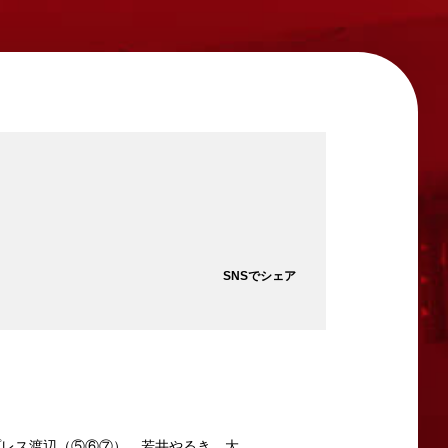
SNSでシェア
レス渡辺（⑤⑥⑦）、若井やるき、大