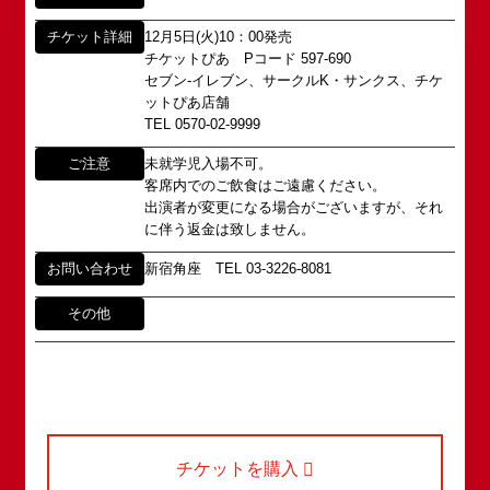
公演情報
がれていましたが、
チケット詳細
12月5日(火)10：00発売
アクセス
タレントへのファンメール
2008年の角座ビル(大阪市中央区)の閉館と共に、
チケットぴあ Pコード 597-690
消滅致しました。
セブン-イレブン、サークルK・サンクス、チケ
fanmail@shochikugeino.jp
角座とは
ットぴあ店舗
この由緒ある名称を、日本のエンタテインメントの
TEL 0570-02-9999
中心である東京・大阪で復活させ、 新たな歴史を
ホームページに関するご意見・ご感想（※）
お問い合わせ
ご注意
未就学児入場不可。
スタートさせたいと考えております。
客席内でのご飲食はご遠慮ください。
webmaster@shochikugeino.jp
この劇場から、日本を代表するエンタテインナーが
出演者が変更になる場合がございますが、それ
※イベント内容・出演者等に関するお問い合わせ・
続々と輩出され、文化の発展に寄与できるものと考
に伴う返金は致しません。
ご意見・ご感想は各イベントのお問い合わせ先電話
えております。
番号へお問い合わせください。
お問い合わせ
新宿角座 TEL 03-3226-8081
※内容によっては弊社からの回答を控えさせていた
2011年5月14日 新宿角座 開業
だく場合もございます。予めご了承の上お問い合わ
その他
2019年1月1日 心斎橋角座 開業
せください。
チケットを購入
