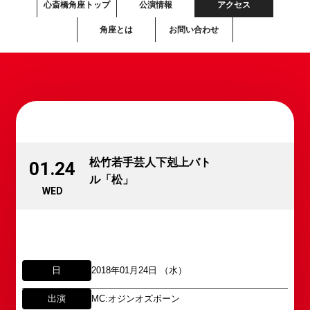
心斎橋角座トップ
公演情報
アクセス
角座とは
お問い合わせ
松竹若手芸人下剋上バト
01.24
ル「松」
WED
日
2018年01月24日 （水）
出演
MC:オジンオズボーン