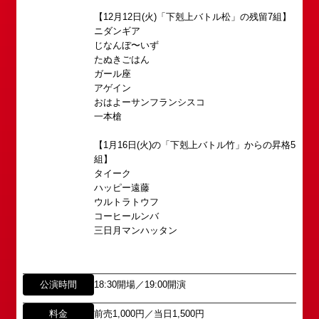
【12月12日(火)「下剋上バトル松」の残留7組】
ニダンギア
じなんぼ〜いず
たぬきごはん
ガール座
アゲイン
おはよーサンフランシスコ
一本槍
所属オーディションに関するお問い合わせ
【1月16日(火)の「下剋上バトル竹」からの昇格5
「角座」の名称は、「角の芝居」と呼ばれた江戸時
組】
代に遡ります。
以下のアドレスからお問い合わせ願います。
タイーク
「角座」はかつて、浪花座、中座、朝日座、弁天座
大阪本社 タレント開発室：
o-
ハッピー遠藤
と共に、
school@shochikugeino.jp
ウルトラトウフ
東京支社 タレント開発室：
t-
「五つ櫓」若しくは「道頓堀五座」と呼ばれ、
コーヒールンバ
school@shochikugeino.jp
1960年～70年代には、上方演芸の殿堂として栄え
三日月マンハッタン
ました。
イベント出演依頼のお問い合わせ
DAIHATSU
その後、「角座」の名称は、松竹(株)の直営映画館
心斎橋角座トップ
公演時間
18:30開場／19:00開演
以下のページからお問い合わせ願います。
(大阪市中央区)や
イベント出演依頼メール送信フォーム
弊社直営の劇場「B1角座」(大阪市中央区)に引き継
料金
前売1,000円／当日1,500円
https://www.shochikugeino.co.jp/event/form/