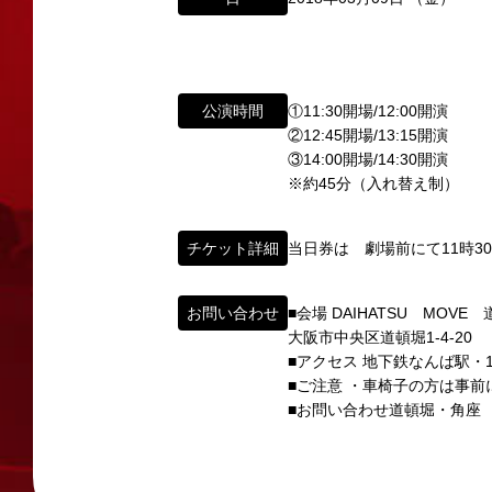
所属オーディションに関するお問い合
以下のアドレスからお問い合わせ願います。
大阪本社 タレント開発室：
o-school@shoch
「角座」の名称は、「角の芝居」と呼ばれた
東京支社 タレント開発室：
t-school@shoch
公演時間
①11:30開場/12:00開演
「角座」はかつて、浪花座、中座、朝日座、
②12:45開場/13:15開演
「五つ櫓」若しくは「道頓堀五座」と呼ばれ
イベント出演依頼のお問い合わせ
③14:00開場/14:30開演
1960年～70年代には、上方演芸の殿堂と
※約45分（入れ替え制）
以下のページからお問い合わせ願います。
その後、「角座」の名称は、松竹(株)の直営
イベント出演依頼メール送信フォーム
弊社直営の劇場「B1角座」(大阪市中央区)
https://www.shochikugeino.co.jp/event/
チケット詳細
当日券は 劇場前にて11時3
2008年の角座ビル(大阪市中央区)の閉館
タレントへのファンメール
お問い合わせ
■会場 DAIHATSU MOVE
この由緒ある名称を、日本のエンタテインメ
大阪市中央区道頓堀1-4-20
fanmail@shochikugeino.jp
■アクセス 地下鉄なんば駅・1
この劇場から、日本を代表するエンタテイン
■ご注意 ・車椅子の方は事
ホームページに関するご意見・ご感想（
2011年5月14日 新宿角座 開業
■お問い合わせ道頓堀・角座 06-
2019年1月1日 心斎橋角座 開業
webmaster@shochikugeino.jp
※イベント内容・出演者等に関するお問い合