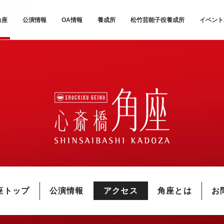
角座
公演情報
OA情報
養成所
松竹芸能子役養成所
イベント
座トップ
公演情報
アクセス
角座とは
お