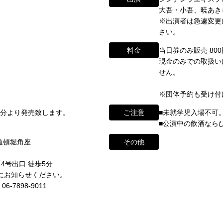
わせ
大吾・小吾、暁あき
※出演者は急遽変更
ikugeino.jp
さい。
江戸時代に遡ります。
ikugeino.jp
料金
当日券のみ販売 800
弁天座と共に、
DAIHATSU
現金のみでの取扱い
、
心斎橋角座トップ
せん。
して栄えました。
公演情報
※団体予約も受け付けて
映画館(大阪市中央区)や
に引き継がれていましたが、
form/
0分より発売致します。
ご注意
■未就学児入場不可
アクセス
■公演中の飲酒なら
と共に、消滅致しました。
角座とは
 道頓堀角座
その他
ントの中心である東京・大阪で復活させ、 新たな歴史をスタート
お問い合わせ
4号出口 徒歩5分
ナーが続々と輩出され、文化の発展に寄与できるものと考えてお
前にお知らせください。
※）
7898-9011
わせ・ご意見・ご感想は各イベントのお問い合わせ先電話番号へお