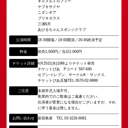
キャメルトロフィー
ヤブキサドヤ
ニダンギア
所属オーディションに関するお問い合わせ
ブリキカラス
「角座」の名称は、「角の芝居」と呼ばれた江戸時
三浦6月
代に遡ります。
以下のアドレスからお問い合わせ願います。
あひるちゃんスポンジクラブ
「角座」はかつて、浪花座、中座、朝日座、弁天座
大阪本社 タレント開発室：
o-
と共に、
school@shochikugeino.jp
公演時間
18:30開場／19:00開演／20:45終演予定
東京支社 タレント開発室：
t-
「五つ櫓」若しくは「道頓堀五座」と呼ばれ、
school@shochikugeino.jp
料金
前売1,500円／当日2,000円
1960年～70年代には、上方演芸の殿堂として栄え
ました。
チケット詳細
4月25日(水)10時よりチケット発売
イベント出演依頼のお問い合わせ
DAIHATSU
チケットぴあ Pコード 597-690
その後、「角座」の名称は、松竹(株)の直営映画館
心斎橋角座トップ
セブン-イレブン、サークルK・サンクス、
以下のページからお問い合わせ願います。
(大阪市中央区)や
チケットぴあ店舗TEL 0570-02-9999
イベント出演依頼メール送信フォーム
弊社直営の劇場「B1角座」(大阪市中央区)に引き継
公演情報
https://www.shochikugeino.co.jp/event/form/
がれていましたが、
ご注意
未就学児入場不可。
客席内でのご飲食はご遠慮ください。
アクセス
タレントへのファンメール
出演者が変更になる場合がございますが、それ
2008年の角座ビル(大阪市中央区)の閉館と共に、
に伴う返金は致しません。
消滅致しました。
fanmail@shochikugeino.jp
角座とは
お問い合わせ
新宿角座 TEL 03-3226-8081
この由緒ある名称を、日本のエンタテインメントの
中心である東京・大阪で復活させ、 新たな歴史を
ホームページに関するご意見・ご感想（※）