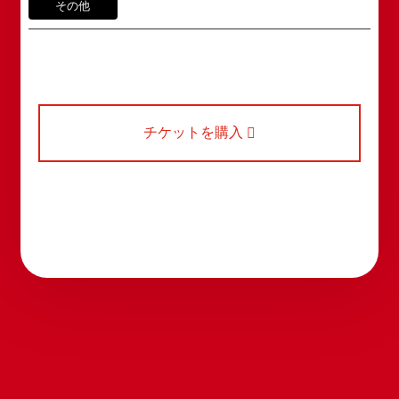
お問い合わせ
その他
スタートさせたいと考えております。
webmaster@shochikugeino.jp
この劇場から、日本を代表するエンタテインナーが
※イベント内容・出演者等に関するお問い合わせ・
続々と輩出され、文化の発展に寄与できるものと考
ご意見・ご感想は各イベントのお問い合わせ先電話
えております。
番号へお問い合わせください。
※内容によっては弊社からの回答を控えさせていた
2011年5月14日 新宿角座 開業
だく場合もございます。予めご了承の上お問い合わ
2019年1月1日 心斎橋角座 開業
チケットを購入

せください。