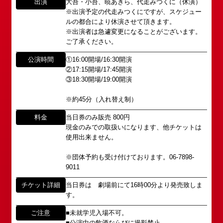
出演
大吾・小吾、暁あきら、代走みつくに（休演）
※出演予定の代走みつくにですが、スケジュー
所属オーディションに関するお問い合わせ
ルの都合により休演させて頂きます。
「角座」の名称は、「角の芝居」と呼ばれた江戸時
※出演者は急遽変更になることがございます。
代に遡ります。
以下のアドレスからお問い合わせ願います。
ご了承ください。
「角座」はかつて、浪花座、中座、朝日座、弁天座
大阪本社 タレント開発室：
o-
と共に、
school@shochikugeino.jp
公演時間
①16:00開場/16:30開演
東京支社 タレント開発室：
t-
「五つ櫓」若しくは「道頓堀五座」と呼ばれ、
②17:15開場/17:45開演
school@shochikugeino.jp
③18:30開場/19:00開演
1960年～70年代には、上方演芸の殿堂として栄え
ました。
※約45分（入れ替え制）
イベント出演依頼のお問い合わせ
DAIHATSU
その後、「角座」の名称は、松竹(株)の直営映画館
料金
当日券のみ販売 800円
心斎橋角座トップ
以下のページからお問い合わせ願います。
(大阪市中央区)や
現金のみでの取扱いになります、他チケットは
イベント出演依頼メール送信フォーム
弊社直営の劇場「B1角座」(大阪市中央区)に引き継
使用出来ません。
公演情報
https://www.shochikugeino.co.jp/event/form/
がれていましたが、
※団体予約も受け付けております。06-7898-
アクセス
9011
タレントへのファンメール
2008年の角座ビル(大阪市中央区)の閉館と共に、
消滅致しました。
チケット詳細
当日券は 劇場前にて16時00分より発売致しま
fanmail@shochikugeino.jp
角座とは
す。
この由緒ある名称を、日本のエンタテインメントの
中心である東京・大阪で復活させ、 新たな歴史を
ホームページに関するご意見・ご感想（※）
お問い合わせ
ご注意
■未就学児入場不可。
スタートさせたいと考えております。
■公演中の飲酒ならびに撮影禁止。