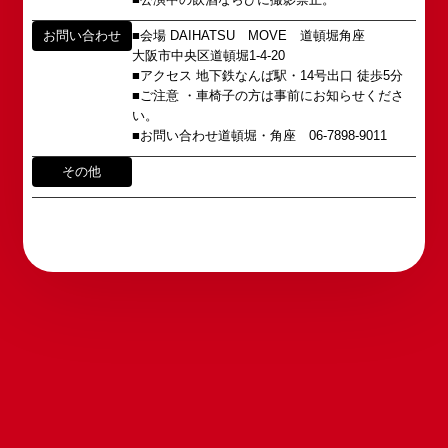
webmaster@shochikugeino.jp
この劇場から、日本を代表するエンタテインナーが
※イベント内容・出演者等に関するお問い合わせ・
お問い合わせ
■会場 DAIHATSU MOVE 道頓堀角座
続々と輩出され、文化の発展に寄与できるものと考
ご意見・ご感想は各イベントのお問い合わせ先電話
大阪市中央区道頓堀1-4-20
えております。
番号へお問い合わせください。
■アクセス 地下鉄なんば駅・14号出口 徒歩5分
※内容によっては弊社からの回答を控えさせていた
■ご注意 ・車椅子の方は事前にお知らせくださ
2011年5月14日 新宿角座 開業
だく場合もございます。予めご了承の上お問い合わ
い。
2019年1月1日 心斎橋角座 開業
せください。
■お問い合わせ道頓堀・角座 06-7898-9011
その他