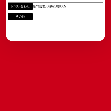
ご意見・ご感想は各イベントのお問い合わせ先電話
えております。
番号へお問い合わせください。
お問い合わせ
松竹芸能 06(6258)8085
※内容によっては弊社からの回答を控えさせていた
2011年5月14日 新宿角座 開業
だく場合もございます。予めご了承の上お問い合わ
その他
2019年1月1日 心斎橋角座 開業
せください。