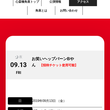
心斎橋角座トップ
公演情報
アクセス
角座とは
お問い合わせ
夜
お笑いヘップバーンBや
09.13
ん
【招待チケット使用可能】
FRI
日
2019年09月13日 （金）
所属オーディションに関するお問い合わせ
「角座」の名称は、「角の芝居」と呼ばれた江戸時