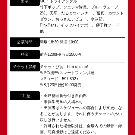
出演
MC：トライアングル
代に遡ります。
竹下ポップ、ソエジマ隊員、ブルーウェーブ、
以下のアドレスからお問い合わせ願います。
「角座」はかつて、浪花座、中座、朝日座、弁天座
2%、天平、だるまウインナー、冨真、カウント
大阪本社 タレント開発室：
o-
と共に、
ダウン、おっさんデビュー、水泳部、
school@shochikugeino.jp
PinkParis、イッツパイナポー、獅子舞フード
東京支社 タレント開発室：
t-
「五つ櫓」若しくは「道頓堀五座」と呼ばれ、
他
school@shochikugeino.jp
1960年～70年代には、上方演芸の殿堂として栄え
ました。
公演時間
開場:18:30 開演:19:00
イベント出演依頼のお問い合わせ
DAIHATSU
その後、「角座」の名称は、松竹(株)の直営映画館
料金
前売1200円/当日1500円
心斎橋角座トップ
以下のページからお問い合わせ願います。
(大阪市中央区)や
イベント出演依頼メール送信フォーム
弊社直営の劇場「B1角座」(大阪市中央区)に引き継
チケット詳細
チケットぴあ http://pia.jp/
公演情報
https://www.shochikugeino.co.jp/event/form/
がれていましたが、
※PC/携帯/スマートフォン共通
＜Pコード 597-692＞
アクセス
※8月23日(金)10:00発売
タレントへのファンメール
2008年の角座ビル(大阪市中央区)の閉館と共に、
消滅致しました。
ご注意
・全席整理番号付き自由席
fanmail@shochikugeino.jp
角座とは
・未就学児童の入場不可
この由緒ある名称を、日本のエンタテインメントの
・出演者はスケジュールの都合により変更にな
中心である東京・大阪で復活させ、 新たな歴史を
ホームページに関するご意見・ご感想（※）
お問い合わせ
ることがあります。それに伴うチケットの払い
スタートさせたいと考えております。
戻しは行いません。
webmaster@shochikugeino.jp
この劇場から、日本を代表するエンタテインナーが
・許可された場合以外は、会場内での録音・録
※イベント内容・出演者等に関するお問い合わせ・
画、写真撮影はご遠慮ください。
続々と輩出され、文化の発展に寄与できるものと考