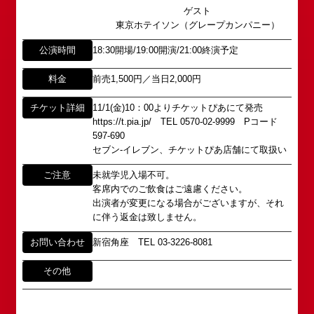
心斎橋角座トップ
以下のページからお問い合わせ願います。
(大阪市中央区)や
ゲスト
イベント出演依頼メール送信フォーム
弊社直営の劇場「B1角座」(大阪市中央区)に引き継
東京ホテイソン（グレープカンパニー）
公演情報
https://www.shochikugeino.co.jp/event/form/
がれていましたが、
公演時間
18:30開場/19:00開演/21:00終演予定
アクセス
タレントへのファンメール
2008年の角座ビル(大阪市中央区)の閉館と共に、
料金
前売1,500円／当日2,000円
消滅致しました。
fanmail@shochikugeino.jp
角座とは
チケット詳細
11/1(金)10：00よりチケットぴあにて発売
この由緒ある名称を、日本のエンタテインメントの
https://t.pia.jp/ TEL 0570-02-9999 Pコード
中心である東京・大阪で復活させ、 新たな歴史を
ホームページに関するご意見・ご感想（※）
お問い合わせ
597-690
スタートさせたいと考えております。
セブン-イレブン、チケットぴあ店舗にて取扱い
webmaster@shochikugeino.jp
この劇場から、日本を代表するエンタテインナーが
※イベント内容・出演者等に関するお問い合わせ・
ご注意
未就学児入場不可。
続々と輩出され、文化の発展に寄与できるものと考
ご意見・ご感想は各イベントのお問い合わせ先電話
客席内でのご飲食はご遠慮ください。
えております。
番号へお問い合わせください。
出演者が変更になる場合がございますが、それ
※内容によっては弊社からの回答を控えさせていた
に伴う返金は致しません。
2011年5月14日 新宿角座 開業
だく場合もございます。予めご了承の上お問い合わ
2019年1月1日 心斎橋角座 開業
せください。
お問い合わせ
新宿角座 TEL 03-3226-8081
その他