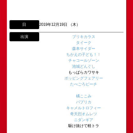
日
2019年12月19日 （木）
出演
ブリキカラス
タイーク
森本サイダー
ちかえの子ども！！
チャコールゾーン
池城どんぐし
もっぱらカワサキ
所属オーディションに関するお問い合わせ
「角座」の名称は、「角の芝居」と呼ばれた江戸時
ポッピングフェアリー
代に遡ります。
たべごろピーチ
以下のアドレスからお問い合わせ願います。
「角座」はかつて、浪花座、中座、朝日座、弁天座
大阪本社 タレント開発室：
o-
橘ここみ
と共に、
school@shochikugeino.jp
パプリカ
東京支社 タレント開発室：
t-
「五つ櫓」若しくは「道頓堀五座」と呼ばれ、
キャメルトロフィー
school@shochikugeino.jp
1960年～70年代には、上方演芸の殿堂として栄え
奇天烈オムレツ
ました。
ニダンギア
イベント出演依頼のお問い合わせ
DAIHATSU
駆け抜けて軽トラ
その後、「角座」の名称は、松竹(株)の直営映画館