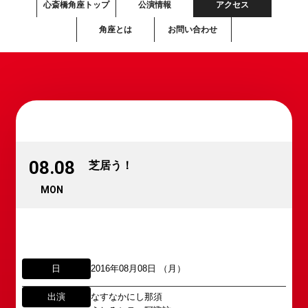
心斎橋角座トップ
公演情報
アクセス
角座とは
お問い合わせ
08.08
芝居う！
MON
所属オーディションに関するお問い合わせ
「角座」の名称は、「角の芝居」と呼ばれた江戸時
代に遡ります。
以下のアドレスからお問い合わせ願います。
「角座」はかつて、浪花座、中座、朝日座、弁天座
日
2016年08月08日 （月）
大阪本社 タレント開発室：
o-
と共に、
school@shochikugeino.jp
出演
なすなかにし那須
東京支社 タレント開発室：
t-
「五つ櫓」若しくは「道頓堀五座」と呼ばれ、