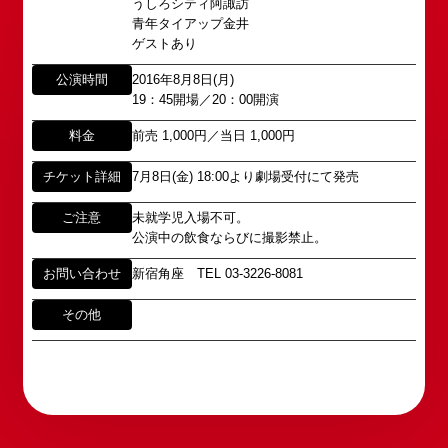
うしろシティ阿諏訪
school@shochikugeino.jp
1960年～70年代には、上方演芸の殿堂として栄え
青年タイアップ金井
ました。
ゲストあり
イベント出演依頼のお問い合わせ
DAIHATSU
その後、「角座」の名称は、松竹(株)の直営映画館
公演時間
2016年8月8日(月)
心斎橋角座トップ
以下のページからお問い合わせ願います。
(大阪市中央区)や
19：45開場／20：00開演
イベント出演依頼メール送信フォーム
弊社直営の劇場「B1角座」(大阪市中央区)に引き継
公演情報
https://www.shochikugeino.co.jp/event/form/
料金
前売 1,000円／当日 1,000円
がれていましたが、
チケット詳細
7月8日(金) 18:00より劇場受付にて発売
アクセス
タレントへのファンメール
2008年の角座ビル(大阪市中央区)の閉館と共に、
消滅致しました。
ご注意
未就学児入場不可。
fanmail@shochikugeino.jp
角座とは
公演中の飲食ならびに撮影禁止。
この由緒ある名称を、日本のエンタテインメントの
中心である東京・大阪で復活させ、 新たな歴史を
ホームページに関するご意見・ご感想（※）
お問い合わせ
新宿角座 TEL 03-3226-8081
お問い合わせ
スタートさせたいと考えております。
webmaster@shochikugeino.jp
その他
この劇場から、日本を代表するエンタテインナーが
※イベント内容・出演者等に関するお問い合わせ・
続々と輩出され、文化の発展に寄与できるものと考
ご意見・ご感想は各イベントのお問い合わせ先電話
えております。
番号へお問い合わせください。
※内容によっては弊社からの回答を控えさせていた
2011年5月14日 新宿角座 開業
だく場合もございます。予めご了承の上お問い合わ
2019年1月1日 心斎橋角座 開業
せください。