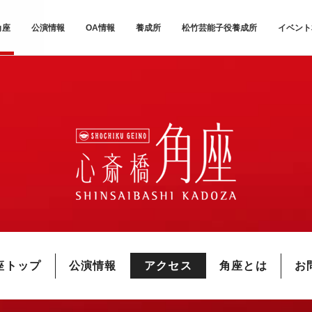
角座
公演情報
OA情報
養成所
松竹芸能子役養成所
イベント
座トップ
公演情報
アクセス
角座とは
お