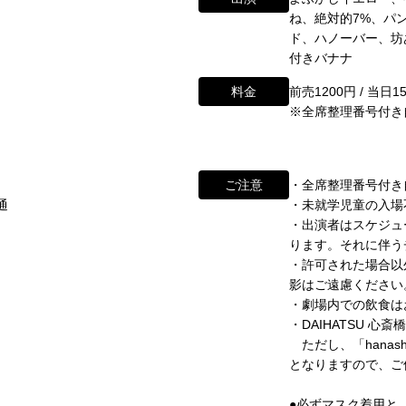
ね、絶対的7%、パ
ド、ハノーバー、坊
付きバナナ
料金
前売1200円 / 当日1
※全席整理番号付き
わせ
ご注意
・全席整理番号付き
通
・未就学児童の入場
・出演者はスケジュ
ikugeino.jp
江戸時代に遡ります。
ります。それに伴う
ikugeino.jp
・許可された場合以
弁天座と共に、
DAIHATSU
影はご遠慮ください
、
心斎橋角座トップ
・劇場内での飲食は
して栄えました。
・DAIHATSU 
公演情報
ただし、「hanas
映画館(大阪市中央区)や
となりますので、ご
に引き継がれていましたが、
form/
アクセス
●必ずマスク着用と