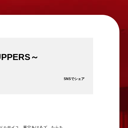
PERS～
SNSでシェア
ベルサイユ、風穴あけるズ、たらち