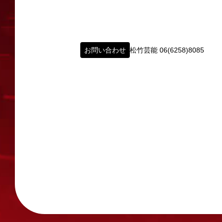
2008年の角座ビル(大阪市中央区)の閉館
タレントへのファンメール
この由緒ある名称を、日本のエンタテインメ
fanmail@shochikugeino.jp
この劇場から、日本を代表するエンタテイン
お問い合わせ
松竹芸能 06(6258)8085
ホームページに関するご意見・ご感想（
2011年5月14日 新宿角座 開業
2019年1月1日 心斎橋角座 開業
webmaster@shochikugeino.jp
※イベント内容・出演者等に関するお問い合
※内容によっては弊社からの回答を控えさせ