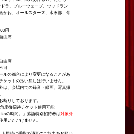
ンドラ、ブルーウェーブ、ウッドラン
あかね、オールスターズ、水泳部、骨
500円
自由席
自由席
不可
ールの都合により変更になることがあ
チケットの払い戻しは行いません。
外は、会場内での録音・録画、写真撮
。
お断りしております。
心斎橋角座御招待チケット使用可能
hikaの時間。」落語特別招待券は
対象外
使用いただけません。
、入場時に手指の消毒のご協力をお願い