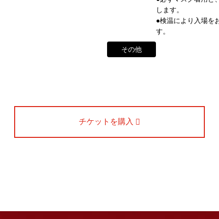
と共に、消滅致しました。
します。
角座とは
●検温により入場を
ントの中心である東京・大阪で復活させ、 新たな歴史をスタート
す。
お問い合わせ
ナーが続々と輩出され、文化の発展に寄与できるものと考えてお
その他
※）
わせ・ご意見・ご感想は各イベントのお問い合わせ先電話番号へお
ていただく場合もございます。予めご了承の上お問い合わせくださ
チケットを購入
