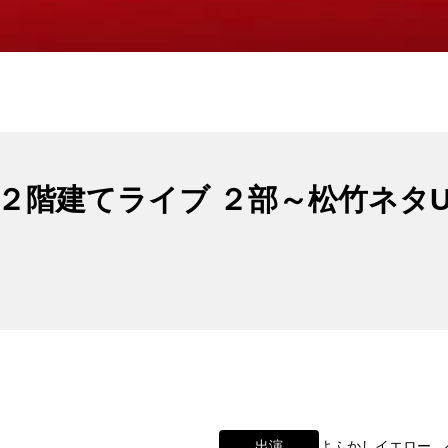
２階建てライブ ２部～松竹ネタUP
出演
よふかしイエロー、