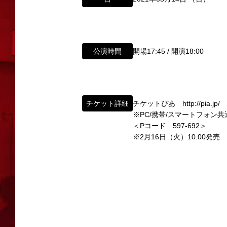
公演時間
開場17:45 / 開演18:00
所属オーディションに関するお問い合
チケット詳細
チケットぴあ http://pia.jp/
※PC/携帯/スマートフォン共
以下のアドレスからお問い合わせ願います。
＜Pコード 597-692＞
大阪本社 タレント開発室：
o-school@shoch
「角座」の名称は、「角の芝居」と呼ばれた
※2月16日（火）10:00発売
東京支社 タレント開発室：
t-school@shoch
「角座」はかつて、浪花座、中座、朝日座、
「五つ櫓」若しくは「道頓堀五座」と呼ばれ
イベント出演依頼のお問い合わせ
1960年～70年代には、上方演芸の殿堂と
以下のページからお問い合わせ願います。
その後、「角座」の名称は、松竹(株)の直営
イベント出演依頼メール送信フォーム
弊社直営の劇場「B1角座」(大阪市中央区)
https://www.shochikugeino.co.jp/event/