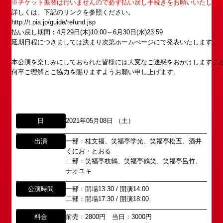
※チケット振替は行いませんので必ず払い戻し手続きをお願いいたしま
詳しくは、下記のリンクを参照ください。
http://t.pia.jp/guide/refund.jsp
払い戻し期間：4月29日(木)10:00～6月30日(水)23:59
延期日程につきましては決まり次第ホームぺージにて発表いたします。
本公演を楽しみにしておられた皆様には大変なご迷惑をおかけしますこ
何卒ご理解とご協力を賜りますようお願い申し上げます。
日
2021年05月08日 （土）
出演
一部：桂文福、笑福亭学光、笑福亭松五、酒井
くにお・とおる
所属オーディションに関するお問い合わせ
「角座」の名称は、「角の芝居」と呼ばれた江戸時
二部：笑福亭枝鶴、笑福亭鶴笑、笑福亭呂竹、
ナオユキ
代に遡ります。
以下のアドレスからお問い合わせ願います。
「角座」はかつて、浪花座、中座、朝日座、弁天座
大阪本社 タレント開発室：
o-
公演時間
一部：開場13:30 / 開演14:00
と共に、
school@shochikugeino.jp
二部：開場17:30 / 開演18:00
東京支社 タレント開発室：
t-
「五つ櫓」若しくは「道頓堀五座」と呼ばれ、
school@shochikugeino.jp
料金
前売：2800円 当日：3000円
1960年～70年代には、上方演芸の殿堂として栄え