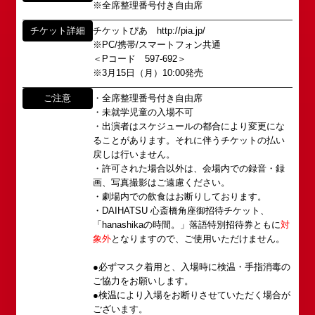
※全席整理番号付き自由席
ました。
イベント出演依頼のお問い合わせ
DAIHATSU
チケット詳細
チケットぴあ http://pia.jp/
その後、「角座」の名称は、松竹(株)の直営映画館
※PC/携帯/スマートフォン共通
心斎橋角座トップ
以下のページからお問い合わせ願います。
(大阪市中央区)や
＜Pコード 597-692＞
イベント出演依頼メール送信フォーム
弊社直営の劇場「B1角座」(大阪市中央区)に引き継
※3月15日（月）10:00発売
公演情報
https://www.shochikugeino.co.jp/event/form/
がれていましたが、
ご注意
・全席整理番号付き自由席
アクセス
・未就学児童の入場不可
タレントへのファンメール
2008年の角座ビル(大阪市中央区)の閉館と共に、
・出演者はスケジュールの都合により変更にな
消滅致しました。
ることがあります。それに伴うチケットの払い
fanmail@shochikugeino.jp
角座とは
戻しは行いません。
この由緒ある名称を、日本のエンタテインメントの
・許可された場合以外は、会場内での録音・録
中心である東京・大阪で復活させ、 新たな歴史を
ホームページに関するご意見・ご感想（※）
お問い合わせ
画、写真撮影はご遠慮ください。
スタートさせたいと考えております。
・劇場内での飲食はお断りしております。
webmaster@shochikugeino.jp
この劇場から、日本を代表するエンタテインナーが
・DAIHATSU 心斎橋角座御招待チケット、
※イベント内容・出演者等に関するお問い合わせ・
続々と輩出され、文化の発展に寄与できるものと考
「hanashikaの時間。」落語特別招待券ともに
対
ご意見・ご感想は各イベントのお問い合わせ先電話
象外
となりますので、ご使用いただけません。
えております。
番号へお問い合わせください。
※内容によっては弊社からの回答を控えさせていた
2011年5月14日 新宿角座 開業
●必ずマスク着用と、入場時に検温・手指消毒の
だく場合もございます。予めご了承の上お問い合わ
ご協力をお願いします。
2019年1月1日 心斎橋角座 開業
せください。
●検温により入場をお断りさせていただく場合が
ございます。