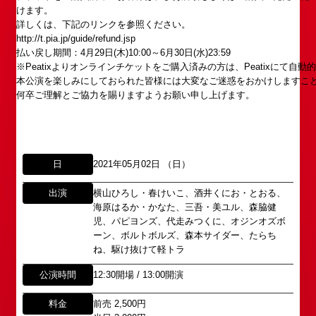
けます。
詳しくは、下記のリンクを参照ください。
http://t.pia.jp/guide/refund.jsp
払い戻し期間：4月29日(木)10:00～6月30日(水)23:59
※Peatixよりオンラインチケットをご購入済みの方は、Peatixにて自
本公演を楽しみにしておられた皆様には大変なご迷惑をおかけしますこ
何卒ご理解とご協力を賜りますようお願い申し上げます。
日
2021年05月02日 （日）
出演
横山ひろし・春けいこ、酒井くにお・とおる、
海原はるか・かなた、三吾・美ユル、森脇健
児、パピヨンズ、代走みつくに、オジンオズボ
ーン、ボルトボルズ、森本サイダー、たらち
ね、駆け抜けて軽トラ
所属オーディションに関するお問い合わせ
「角座」の名称は、「角の芝居」と呼ばれた江戸時
公演時間
12:30開場 / 13:00開演
代に遡ります。
以下のアドレスからお問い合わせ願います。
料金
前売 2,500円
「角座」はかつて、浪花座、中座、朝日座、弁天座
大阪本社 タレント開発室：
o-