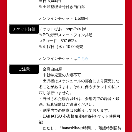
当日 3,000円
と共に、
school@shochikugeino.jp
※全席整理番号付き自由席
東京支社 タレント開発室：
t-
「五つ櫓」若しくは「道頓堀五座」と呼ばれ、
school@shochikugeino.jp
1960年～70年代には、上方演芸の殿堂として栄え
オンラインチケット 1,500円
ました。
チケット詳細
チケットぴあ http://pia.jp/
イベント出演依頼のお問い合わせ
DAIHATSU
その後、「角座」の名称は、松竹(株)の直営映画館
※PC/携帯/スマートフォン共通
心斎橋角座トップ
＜Pコード 597-692＞
以下のページからお問い合わせ願います。
(大阪市中央区)や
※4月7日（水）10:00発売
イベント出演依頼メール送信フォーム
弊社直営の劇場「B1角座」(大阪市中央区)に引き継
公演情報
https://www.shochikugeino.co.jp/event/form/
がれていましたが、
オンラインチケットは
こちら
アクセス
タレントへのファンメール
2008年の角座ビル(大阪市中央区)の閉館と共に、
ご注意
・全席自由席
・未就学児童の入場不可
消滅致しました。
fanmail@shochikugeino.jp
角座とは
・出演者はスケジュールの都合により変更にな
この由緒ある名称を、日本のエンタテインメントの
ることがあります。それに伴うチケットの払い
戻しは行いません。
中心である東京・大阪で復活させ、 新たな歴史を
ホームページに関するご意見・ご感想（※）
お問い合わせ
・許可された場合以外は、会場内での録音・録
スタートさせたいと考えております。
webmaster@shochikugeino.jp
画、写真撮影はご遠慮ください。
この劇場から、日本を代表するエンタテインナーが
※イベント内容・出演者等に関するお問い合わせ・
・劇場内での飲食はお断りしております。
続々と輩出され、文化の発展に寄与できるものと考
ご意見・ご感想は各イベントのお問い合わせ先電話
・DAIHATSU 心斎橋角座御招待チケット使用可
えております。
番号へお問い合わせください。
能
※内容によっては弊社からの回答を控えさせていた
ただし、「hanashikaの時間。」落語特別招待
2011年5月14日 新宿角座 開業