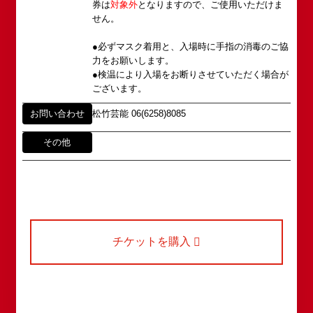
だく場合もございます。予めご了承の上お問い合わ
券は
対象外
となりますので、ご使用いただけま
2019年1月1日 心斎橋角座 開業
せください。
せん。
●必ずマスク着用と、入場時に手指の消毒のご協
力をお願いします。
●検温により入場をお断りさせていただく場合が
ございます。
お問い合わせ
松竹芸能 06(6258)8085
その他
チケットを購入
