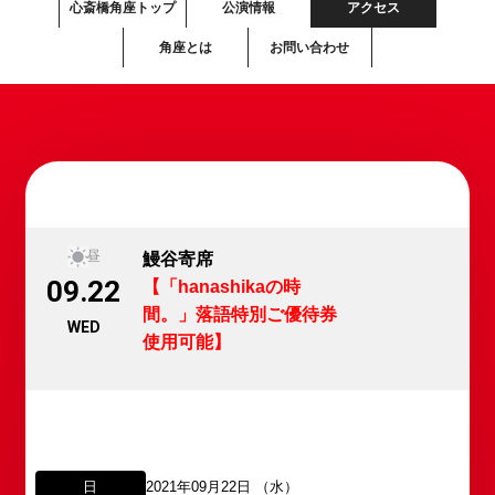
心斎橋角座トップ
公演情報
アクセス
角座とは
お問い合わせ
昼
鰻谷寄席
09.22
【「hanashikaの時
間。」落語特別ご優待券
WED
使用可能】
日
2021年09月22日 （水）