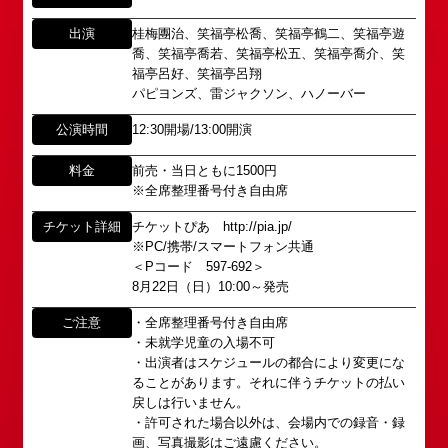
出演
桂梅團治、笑福亭松喬、笑福亭鶴二、笑福亭遊
喬、笑福亭喬若、笑福亭松五、笑福亭喬介、笑
福亭呂好、笑福亭呂翔
パピヨンズ、雷ジャクソン、ハノーバー
公演時間
12:30開場/13:00開演
料金
前売・当日ともに1500円
※全席整理番号付き自由席
所属オーディションに関するお問い合わせ
「角座」の名称は、「角の芝居」と呼ばれた江戸時
代に遡ります。
チケット詳細
チケットぴあ http://pia.jp/
以下のアドレスからお問い合わせ願います。
「角座」はかつて、浪花座、中座、朝日座、弁天座
※PC/携帯/スマートフォン共通
大阪本社 タレント開発室：
o-
＜Pコード 597-692＞
と共に、
school@shochikugeino.jp
8月22日（日）10:00～発売
東京支社 タレント開発室：
t-
「五つ櫓」若しくは「道頓堀五座」と呼ばれ、
school@shochikugeino.jp
1960年～70年代には、上方演芸の殿堂として栄え
ご注意
・全席整理番号付き自由席
ました。
・未就学児童の入場不可
イベント出演依頼のお問い合わせ
・出演者はスケジュールの都合により変更にな
DAIHATSU
その後、「角座」の名称は、松竹(株)の直営映画館
ることがあります。それに伴うチケットの払い
心斎橋角座トップ
以下のページからお問い合わせ願います。
(大阪市中央区)や
戻しは行いません。
イベント出演依頼メール送信フォーム
弊社直営の劇場「B1角座」(大阪市中央区)に引き継
・許可された場合以外は、会場内での録音・録
公演情報
https://www.shochikugeino.co.jp/event/form/
画、写真撮影はご遠慮ください。
がれていましたが、