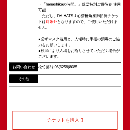
・「hanashikaの時間。」落語特別ご優待券 使用
可能
アクセス
タレントへのファンメール
2008年の角座ビル(大阪市中央区)の閉館と共に、
ただし、DAIHATSU 心斎橋角座御招待チケッ
消滅致しました。
トは
対象外
となりますので、ご使用いただけま
fanmail@shochikugeino.jp
角座とは
せん。
この由緒ある名称を、日本のエンタテインメントの
中心である東京・大阪で復活させ、 新たな歴史を
ホームページに関するご意見・ご感想（※）
お問い合わせ
●必ずマスク着用と、入場時に手指の消毒のご協
スタートさせたいと考えております。
力をお願いします。
webmaster@shochikugeino.jp
この劇場から、日本を代表するエンタテインナーが
●検温により入場をお断りさせていただく場合が
※イベント内容・出演者等に関するお問い合わせ・
ございます。
続々と輩出され、文化の発展に寄与できるものと考
ご意見・ご感想は各イベントのお問い合わせ先電話
えております。
番号へお問い合わせください。
お問い合わせ
松竹芸能 06(6258)8085
※内容によっては弊社からの回答を控えさせていた
2011年5月14日 新宿角座 開業
だく場合もございます。予めご了承の上お問い合わ
その他
2019年1月1日 心斎橋角座 開業
せください。
チケットを購入
