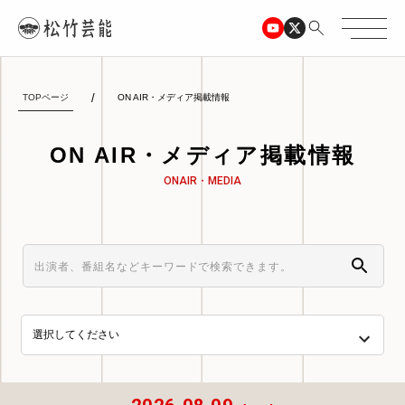
TOPページ
ON AIR・メディア掲載情報
ON AIR・メディア掲載情報
ONAIR・MEDIA