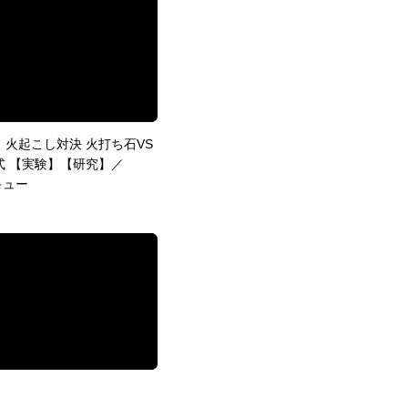
】火起こし対決 火打ち石VS
式 【実験】【研究】／
キュー