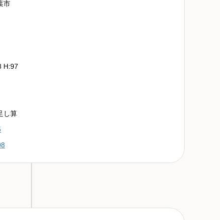
葉市
8 H:97
足し算
5
08