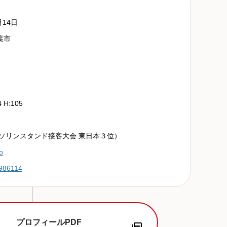
月14日
葉市
4 H:105
ガソリンスタンド接客大会 東日本３位）
o
986114
プロフィールPDF