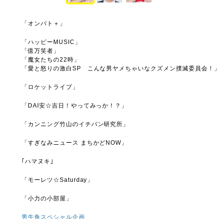
「オンバト＋」
「ハッピーMUSIC」
「億万笑者」
「魔女たちの22時」
「愛と怒りの激白SP こんな男ヤメちゃいなクズメン撲滅委員会！」(
「ロケットライブ」
「DAI安☆吉日！やってみっか！？」
「カンニング竹山のイチバン研究所」
「すぎなみニュース まちかどNOW」
｢ハマヌキ｣
「モーレツ☆Saturday」
「小力の小部屋」
男牛角スペシャル企画