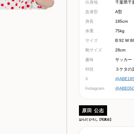
出身地
千葉県千
血液型
A型
身長
185cm
体重
75kg
サイズ
B:92 W:8
靴サイズ
28cm
趣味
サッカー
特技
３ケタの
X
@ABE18
Instagram
@ABE05
原田 公志
はらだ ひろし【写真右】