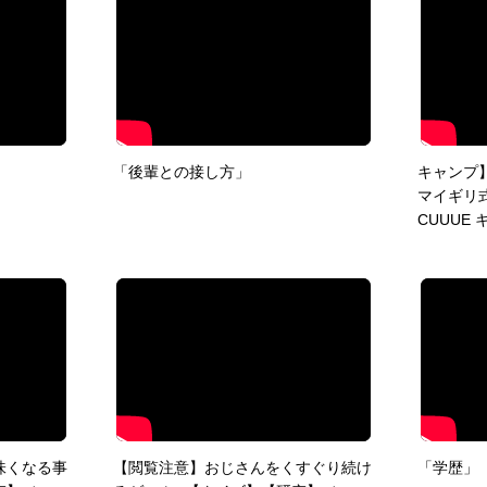
「後輩との接し方」
キャンプ
マイギリ
CUUUE 
味くなる事
【閲覧注意】おじさんをくすぐり続け
「学歴」