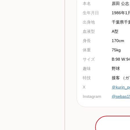
本名
原田 公志
生年月日
1986年1
出身地
千葉県千
血液型
A型
身長
170cm
体重
75kg
サイズ
B:98 W:9
趣味
野球
特技
接客 （
X
＠kurin_p
Instagram
@sebas1