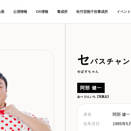
角座
公演情報
OA情報
養成所
松竹芸能子役養成所
イベント
セ
バスチャン
せばすちゃん
阿部 健一
あべ けんいち【写真左】
本名
阿部 健一
生年月日
1985年5