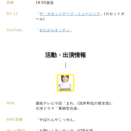
宮崎
19:55放送
BS-12
「
ザ・カセットテープ・ミュージック
」(カセットガ
ール)
YouTube
「
おたからキッチン
」
活動・出演情報
NHK
連続テレビ小説「まれ」(浅井和也の彼女役)」
大河ドラマ「軍師官兵衛」
NHK宮崎
「やばたんやこっせん」
テレビ朝日
「お願い！ランキング」VTR出演