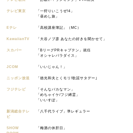
テレビ東京
「一狩りいこうぜ!4」
「昼めし旅」
Eテレ
「高校講座簿記」（MC）
KawaiianTV
「大谷ノブ彦 あなたの好きを聞かせて」
スカパー
「BリーグPRキャプテン」就任
「オシャレパラダイス」
JCOM
「いいじゃん！」
ニッポン放送
「徳光和夫とくモリ!歌謡サタデー｣
フジテレビ
「そんなバカなマン」
「めちゃイケ/フジ縛霊」
「いいすぽ」
新潟総合テレ
「八千代ライブ」準レギュラー
ビ
SHOW
「梅酒の休肝日」