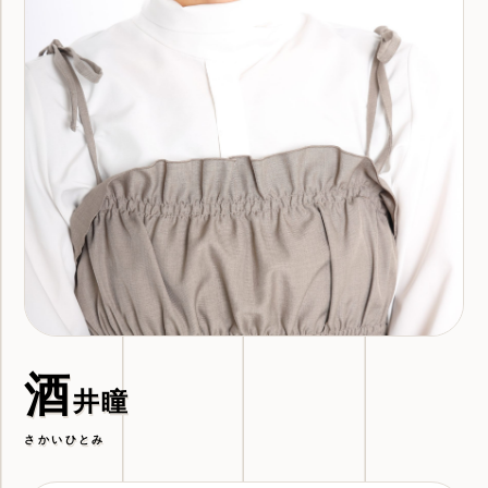
酒
井瞳
さかいひとみ