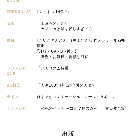
ROOM
FRESH LIVE
｢アイドル ING!!!｣
映画
「上京ものがたり」
「カノジョは嘘を愛しすぎてる」
舞台
｢たいこどんどん｣（井上ひさし 作／ラサール石井
演出）
｢牙狼＜GARO＞神ノ牙｣
「怪盗！お嬢様の憂鬱な回答」
フジテレビ
「バカリズム特番」
ONE
BS朝日
「人生100年時代の介護のカタチ」
ライブ
はまぐちコントサークル「スナックうめこ」
サンテレビ
「必死のパッチ ～ゴルフ虎の道～」（古田敦也篇）
出版