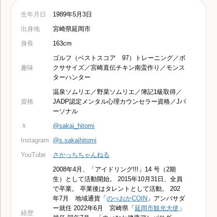
生年月日
1989年5月3日
出身地
宮崎県延岡市
身長
163cm
ゴルフ（ベストスコア 97）トレーニング／ボ
趣味
クササイズ／宮崎直伝チキン南蛮作り／モンス
ターハンター
温泉ソムリエ／野菜ソムリエ／簿記1級取得／
資格
JADP認定メンタル心理カウンセラー資格／Jパ
ーソナル
Ｘ
@sakai_hitomi
Instagram
@s.sakaihitomi
YouTube
さかっちちゃんねる
2008年4月、「アイドリング!!!」14 号（2期
生）として活動開始。 2015年10月31日、全員
で卒業。 卒業後はタレントとして活動。 202
年7月 地域通貨「
のべおかCOIN
」アンバサダ
ー就任 2022年6月 宮崎県「
延岡市観光大使
」
経歴