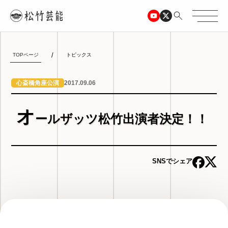
TOPページ
トピックス
2017.09.06
心斎橋角座公演
オ
ールザッツ松竹出演者決定！！
SNSでシェア