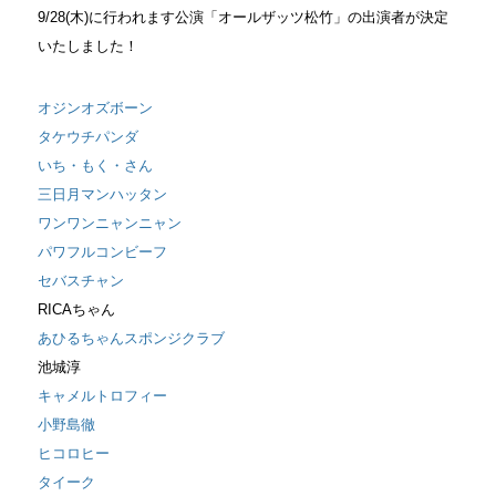
9/28(木)に行われます公演「オールザッツ松竹」の出演者が決定
いたしました！
オジンオズボーン
タケウチパンダ
いち・もく・さん
三日月マンハッタン
ワンワンニャンニャン
パワフルコンビーフ
セバスチャン
RICAちゃん
あひるちゃんスポンジクラブ
池城淳
キャメルトロフィー
小野島徹
ヒコロヒー
タイーク