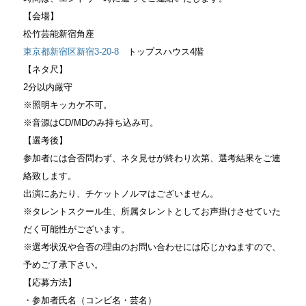
【会場】
松竹芸能新宿角座
東京都新宿区新宿3-20-8
トップスハウス4階
【ネタ尺】
2分以内厳守
※照明キッカケ不可。
※音源はCD/MDのみ持ち込み可。
【選考後】
参加者には合否問わず、ネタ見せが終わり次第、
選考結果をご連
絡致します。
出演にあたり、チケットノルマはございません。
※タレントスクール生、
所属タレントとしてお声掛けさせていた
だく可能性がございます。
※選考状況や合否の理由のお問い合わせには応じかねますので、
予めご了承下さい。
【応募方法】
・参加者氏名（コンビ名・芸名）