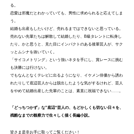
る。
恋愛は邪魔だとわかっていても、男性に求められると応えてしま
う。
結婚も出産もしたいけど、売れるまではできないと思っている。
売れない先輩たちは解散して結婚したり、B級タレントに転身し
たり。かと思うと、見た目にインパクトのある後輩芸人が、サク
ッとムシナを抜いていく。
「サイコメトリング」という強いネタを手にし、賞レースに挑む
も決勝には行けない。
でもなんとなくテレビに出るようになり、イケメン俳優から誘わ
れたりして底辺芸人からは脱出したような気がするけれど、芸人
をやめて結婚出産した先輩のことは、素直に祝福できない……。
「どっちつかず」な”底辺“芸人の、もどかしくも切ない日々を、
残酷なまでの観察力で生々しく描く長編小説。
皆さま是非お手に取ってご覧ください！