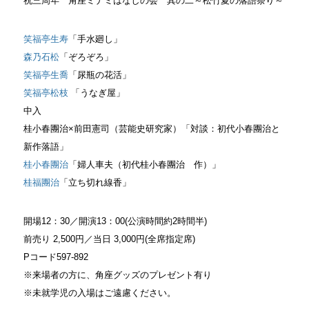
祝三周年 角座ミナミはなしの会 其の二～松竹夏の落語祭り～
笑福亭生寿
「手水廻し」
森乃石松
「ぞろぞろ」
笑福亭生喬
「尿瓶の花活」
笑福亭松枝
「うなぎ屋」
中入
桂小春團治×前田憲司（芸能史研究家）「対談：初代小春團治と
新作落語」
桂小春團治
「婦人車夫（初代桂小春團治 作）」
桂福團治
「立ち切れ線香」
開場12：30／開演13：00(公演時間約2時間半)
前売り 2,500円／当日 3,000円(全席指定席)
Pコード597‐892
※来場者の方に、角座グッズのプレゼント有り
※未就学児の入場はご遠慮ください。