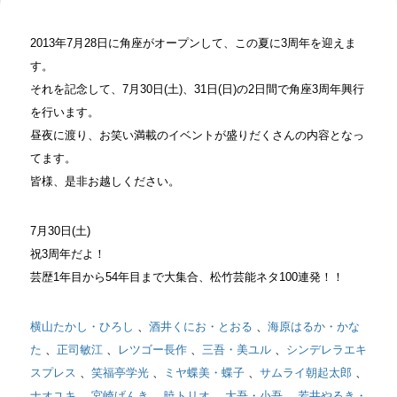
2013年7月28日に角座がオープンして、この夏に3周年を迎えま
す。
それを記念して、7月30日(土)、31日(日)の2日間で角座3周年興行
を行います。
昼夜に渡り、お笑い満載のイベントが盛りだくさんの内容となっ
てます。
皆様、是非お越しください。
7月30日(土)
祝3周年だよ！
芸歴1年目から54年目まで大集合、松竹芸能ネタ100連発！！
横山たかし・ひろし
、
酒井くにお・とおる
、
海原はるか・かな
た
、
正司敏江
、
レツゴー長作
、
三吾・美ユル
、
シンデレラエキ
スプレス
、
笑福亭学光
、
ミヤ蝶美・蝶子
、
サムライ朝起太郎
、
ナオユキ
、
宮崎げんき
、
暁トリオ
、
大吾・小吾
、
若井やるき・