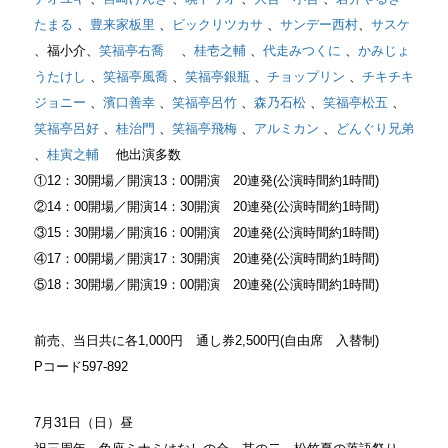
たまる
、
豊来家板里
、
ビックリツカサ
、
サンデー西村
、
サスケ
、福小介、
笑福亭右喬
、
桂壱之輔
、
代走みつくに
、
かみじょ
うたけし
、
笑福亭風喬
、
笑福亭銀瓶
、
チョップリン
、
チキチキ
ジョニー
、
濱口善幸
、
笑福亭呂竹
、
森乃石松
、
笑福亭松五
、
笑福亭呂好
、
桂治門
、
笑福亭飛梅
、
アルミカン
、
どんぐり兄弟
、
桂寅之輔
他出演多数
①12：30開場／開演13：00開演 20連発(公演時間約1時間)
②14：00開場／開演14：30開演 20連発(公演時間約1時間)
③15：30開場／開演16：00開演 20連発(公演時間約1時間)
④17：00開場／開演17：30開演 20連発(公演時間約1時間)
⑤18：30開場／開演19：00開演 20連発(公演時間約1時間)
前売、当日共に各1,000円 通し券2,500円(自由席 入替制)
Pコード597‐892
7月31日（日）昼