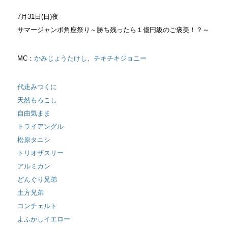
7月31日(日)夜
サマージャンボ角座祭り～勝ち残ったら１億円級のご褒美！？～
MC：
かみじょうたけし
、
チキチキジョニー
代走みつくに
天然もろこし
自由気まま
トライアングル
松原タニシ
トリオザスリー
アルミカン
どんぐり兄弟
土方兄弟
コンチェルト
よふかしイエロー