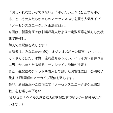
「おしゃれな笑いができない」「ボケたいときにひたすらボケ
る」という芸人たちが自らのノーセンスぶりを競う人気ライブ
「ノーセンスユニークボケ王決定戦」。
今回は、新宿角座では劇場収容人数より一定数座席を減らした状
態で開催し、
加えて生配信を致します！
出演者は、みなみかわ(MC)、オジンオズボーン篠宮、いち・も
く・さんくぼた、永野、流れ星ちゅうえい、イワイガワ岩井ジョ
ニ男、かもめんたる槇尾、サンシャイン池崎が決定！
また、生配信のチケットを購入して頂いたお客様には、公演終了
後より1週間程のアーカイブ配信も致します。
是非、新宿角座やご自宅にて「ノーセンスユニークボケ王決定
戦」をお楽しみ下さい。
(新型コロナウイルス感染拡大の状況次第で変更の可能性がござ
います。)