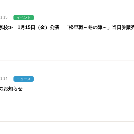
01.15
イベント
京校≫ 1月15日（金）公演 「松早戦～冬の陣～」当日券販
01.14
ニュース
のお知らせ