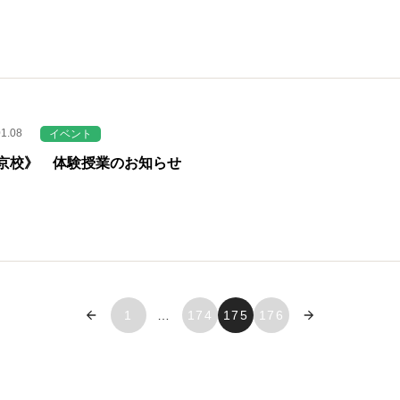
01.08
イベント
京校》 体験授業のお知らせ
« 前へ
1
…
174
175
176
次へ »