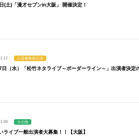
5日(土)「漫才セブンin大阪」 開催決定！
01.12
心斎橋角座公演
27日（水）「松竹ネタライブ～ボーダーライン～」出演者決定
01.09
その他
いライブ一般出演者大募集！！【大阪】