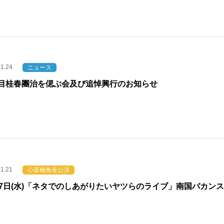
01.24
ニュース
目桂春團治を偲ぶ会及び追悼興行のお知らせ
01.21
心斎橋角座公演
17日(水)「ネタでのしあがりたいヤツらのライブ」南国バカン