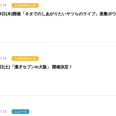
01.14
心斎橋角座公演
14日(木)開催「ネタでのしあがりたいヤツらのライブ」座敷ボ
01.14
心斎橋角座公演
5日(土)「漫才セブンin大阪」 開催決定！
01.13
ニュース