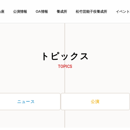
角座
公演情報
OA情報
養成所
松竹芸能子役養成所
イベント
トピックス
TOPICS
ニュース
公演