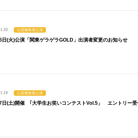
01.20
心斎橋角座公演
26日(火)公演「関東ゲラゲラGOLD」出演者変更のお知らせ
01.19
心斎橋角座公演
27日(土)開催 ｢大学生お笑いコンテストVol.5」 エントリー