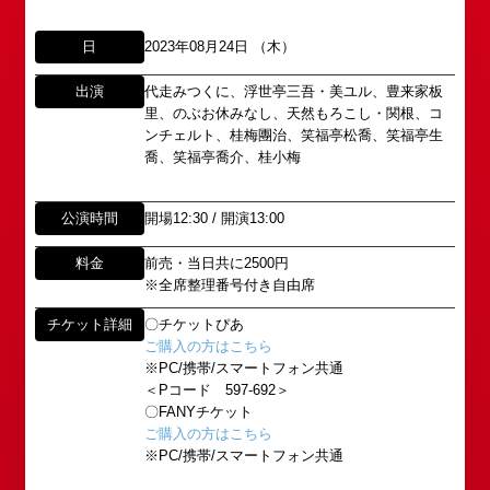
日
2023年08月24日 （木）
出演
代走みつくに、浮世亭三吾・美ユル、豊来家板
里、のぶお休みなし、天然もろこし・関根、コ
ンチェルト、桂梅團治、笑福亭松喬、笑福亭生
所属オーディションに関するお問い合わせ
「角座」の名称は、「角の芝居」と呼ばれた江戸時
喬、笑福亭喬介、桂小梅
代に遡ります。
以下のアドレスからお問い合わせ願います。
「角座」はかつて、浪花座、中座、朝日座、弁天座
大阪本社 タレント開発室：
o-
公演時間
開場12:30 / 開演13:00
と共に、
school@shochikugeino.jp
東京支社 タレント開発室：
t-
「五つ櫓」若しくは「道頓堀五座」と呼ばれ、
料金
前売・当日共に2500円
school@shochikugeino.jp
1960年～70年代には、上方演芸の殿堂として栄え
※全席整理番号付き自由席
ました。
イベント出演依頼のお問い合わせ
DAIHATSU
チケット詳細
〇チケットぴあ
その後、「角座」の名称は、松竹(株)の直営映画館
ご購入の方はこちら
心斎橋角座トップ
以下のページからお問い合わせ願います。
(大阪市中央区)や
※PC/携帯/スマートフォン共通
イベント出演依頼メール送信フォーム
弊社直営の劇場「B1角座」(大阪市中央区)に引き継
＜Pコード 597-692＞
公演情報
https://www.shochikugeino.co.jp/event/form/
〇FANYチケット
がれていましたが、
ご購入の方はこちら
※PC/携帯/スマートフォン共通
アクセス
タレントへのファンメール
2008年の角座ビル(大阪市中央区)の閉館と共に、
消滅致しました。