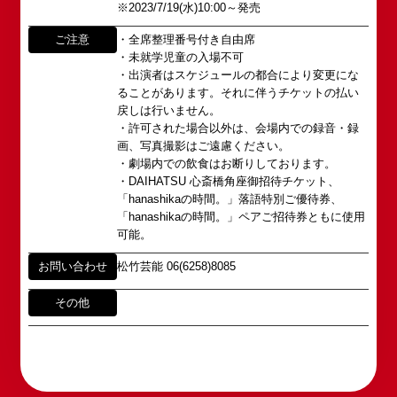
※2023/7/19(水)10:00～発売
fanmail@shochikugeino.jp
角座とは
この由緒ある名称を、日本のエンタテインメントの
ご注意
・全席整理番号付き自由席
中心である東京・大阪で復活させ、 新たな歴史を
ホームページに関するご意見・ご感想（※）
お問い合わせ
・未就学児童の入場不可
スタートさせたいと考えております。
・出演者はスケジュールの都合により変更にな
webmaster@shochikugeino.jp
ることがあります。それに伴うチケットの払い
この劇場から、日本を代表するエンタテインナーが
※イベント内容・出演者等に関するお問い合わせ・
戻しは行いません。
続々と輩出され、文化の発展に寄与できるものと考
ご意見・ご感想は各イベントのお問い合わせ先電話
・許可された場合以外は、会場内での録音・録
えております。
番号へお問い合わせください。
画、写真撮影はご遠慮ください。
※内容によっては弊社からの回答を控えさせていた
・劇場内での飲食はお断りしております。
2011年5月14日 新宿角座 開業
だく場合もございます。予めご了承の上お問い合わ
・DAIHATSU 心斎橋角座御招待チケット、
2019年1月1日 心斎橋角座 開業
せください。
「hanashikaの時間。」落語特別ご優待券、
「hanashikaの時間。」ペアご招待券ともに使用
可能。
お問い合わせ
松竹芸能 06(6258)8085
その他