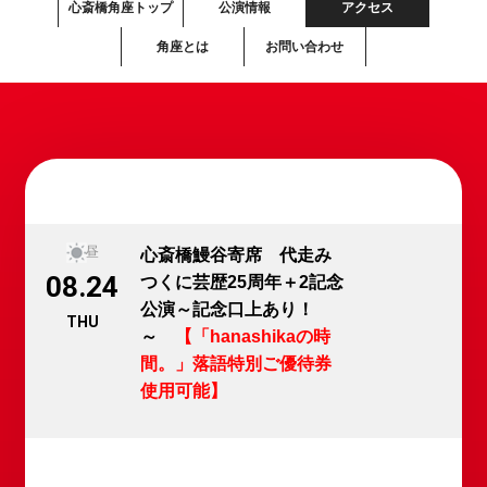
心斎橋角座トップ
公演情報
アクセス
角座とは
お問い合わせ
昼
心斎橋鰻谷寄席 代走み
08.24
つくに芸歴25周年＋2記念
公演～記念口上あり！
THU
～
【「hanashikaの時
間。」落語特別ご優待券
使用可能】