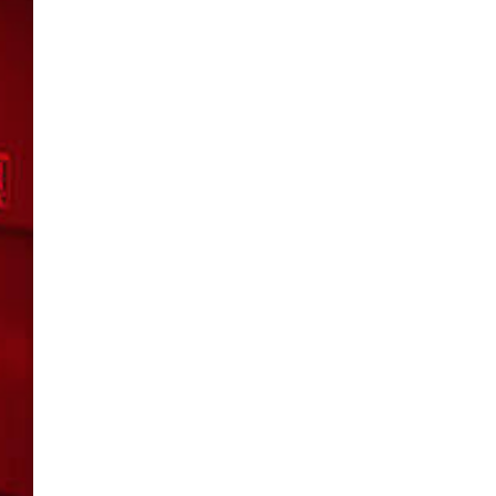
所属オーディションに関するお問い合
以下のアドレスからお問い合わせ願います。
大阪本社 タレント開発室：
o-school@shoch
「角座」の名称は、「角の芝居」と呼ばれた
東京支社 タレント開発室：
t-school@shoch
「角座」はかつて、浪花座、中座、朝日座、
「五つ櫓」若しくは「道頓堀五座」と呼ばれ
イベント出演依頼のお問い合わせ
1960年～70年代には、上方演芸の殿堂と