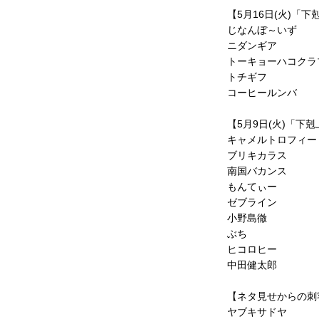
【5月16日(火)「
じなんぼ～いず
ニダンギア
トーキョーハコクラ
トチギフ
コーヒールンバ
【5月9日(火)「下
キャメルトロフィー
ブリキカラス
南国バカンス
もんてぃー
ゼブライン
わせ
小野島徹
ぶち
ヒコロヒー
ikugeino.jp
江戸時代に遡ります。
中田健太郎
ikugeino.jp
弁天座と共に、
DAIHATSU
【ネタ見せからの刺
、
心斎橋角座トップ
ヤブキサドヤ
して栄えました。