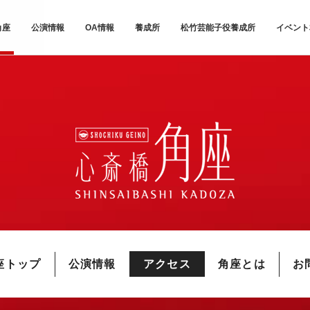
角座
公演情報
OA情報
養成所
松竹芸能子役養成所
イベント
座トップ
公演情報
アクセス
角座とは
お