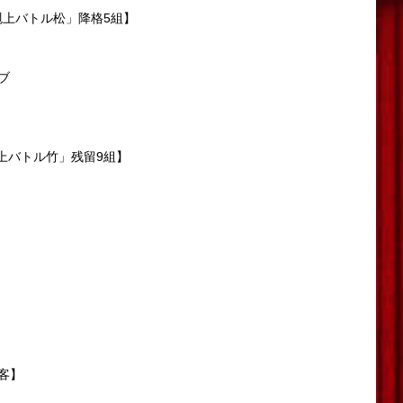
下剋上バトル松」降格5組】
ブ
剋上バトル竹」残留9組】
客】