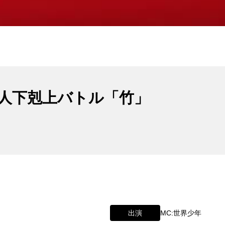
人下剋上バトル「竹」
出演
MC:世界少年