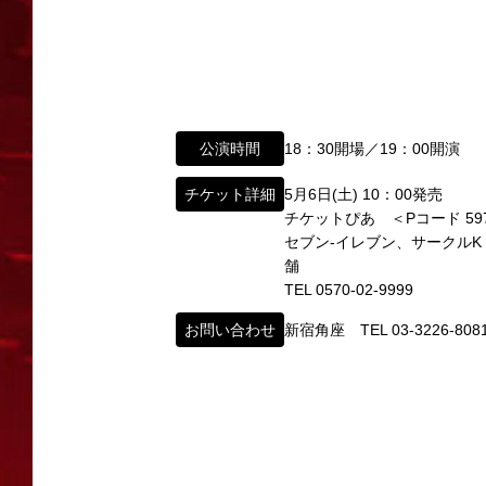
以下のページからお問い合わせ願います。
その後、「角座」の名称は、松竹(株)の直営
イベント出演依頼メール送信フォーム
弊社直営の劇場「B1角座」(大阪市中央区)
https://www.shochikugeino.co.jp/event/
2008年の角座ビル(大阪市中央区)の閉館
タレントへのファンメール
公演時間
18：30開場／19：00開演
この由緒ある名称を、日本のエンタテインメ
fanmail@shochikugeino.jp
この劇場から、日本を代表するエンタテイン
チケット詳細
5月6日(土) 10：00発売
チケットぴあ ＜Pコード 597
ホームページに関するご意見・ご感想（
2011年5月14日 新宿角座 開業
セブン-イレブン、サークル
2019年1月1日 心斎橋角座 開業
舗
webmaster@shochikugeino.jp
TEL 0570-02-9999
※イベント内容・出演者等に関するお問い合
※内容によっては弊社からの回答を控えさせ
お問い合わせ
新宿角座 TEL 03-3226-808