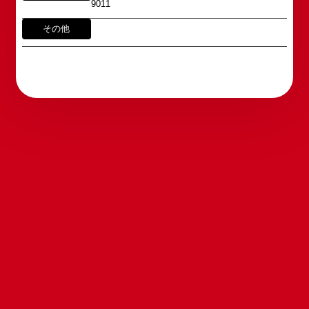
えております。
9011
番号へお問い合わせください。
※内容によっては弊社からの回答を控えさせていた
2011年5月14日 新宿角座 開業
その他
だく場合もございます。予めご了承の上お問い合わ
2019年1月1日 心斎橋角座 開業
せください。