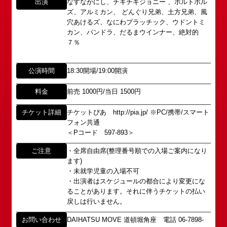
出演
なすなかにし、チキチキジョニー 、ボルトボル
代に遡ります。
以下のアドレスからお問い合わせ願います。
ズ、アルミカン、 どんぐり兄弟、土方兄弟、風
「角座」はかつて、浪花座、中座、朝日座、弁天座
大阪本社 タレント開発室：
o-
穴あけるズ、なにわプラッチック、ウドントミ
と共に、
school@shochikugeino.jp
カン、パンドラ、だるまウインナー、絶対的
東京支社 タレント開発室：
t-
「五つ櫓」若しくは「道頓堀五座」と呼ばれ、
７％
school@shochikugeino.jp
1960年～70年代には、上方演芸の殿堂として栄え
ました。
公演時間
18:30開場/19:00開演
イベント出演依頼のお問い合わせ
DAIHATSU
その後、「角座」の名称は、松竹(株)の直営映画館
心斎橋角座トップ
料金
前売 1000円/当日 1500円
以下のページからお問い合わせ願います。
(大阪市中央区)や
イベント出演依頼メール送信フォーム
弊社直営の劇場「B1角座」(大阪市中央区)に引き継
公演情報
https://www.shochikugeino.co.jp/event/form/
チケット詳細
チケットぴあ http://pia.jp/ ※PC/携帯/スマート
がれていましたが、
フォン共通
＜Pコード 597-893＞
アクセス
タレントへのファンメール
2008年の角座ビル(大阪市中央区)の閉館と共に、
消滅致しました。
ご注意
・全席自由席(整理番号順での入場ご案内になり
fanmail@shochikugeino.jp
角座とは
ます)
この由緒ある名称を、日本のエンタテインメントの
・未就学児童の入場不可
中心である東京・大阪で復活させ、 新たな歴史を
・出演者はスケジュールの都合により変更にな
ホームページに関するご意見・ご感想（※）
お問い合わせ
ることがあります。それに伴うチケットの払い
スタートさせたいと考えております。
webmaster@shochikugeino.jp
戻しは行いません。
この劇場から、日本を代表するエンタテインナーが
※イベント内容・出演者等に関するお問い合わせ・
続々と輩出され、文化の発展に寄与できるものと考
お問い合わせ
DAIHATSU MOVE 道頓堀角座 電話 06-7898-
ご意見・ご感想は各イベントのお問い合わせ先電話