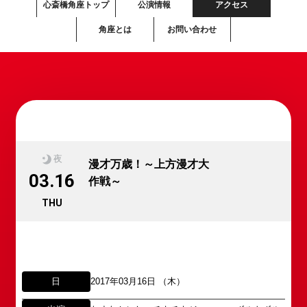
心斎橋角座トップ
公演情報
アクセス
角座とは
お問い合わせ
夜
漫才万歳！～上方漫才大
03.16
作戦～
THU
日
2017年03月16日 （木）
所属オーディションに関するお問い合わせ
「角座」の名称は、「角の芝居」と呼ばれた江戸時