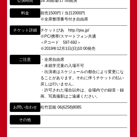
公演時間
16:30開場/17:00開演
心斎橋角座トップ
以下のページからお問い合わせ願います。
(大阪市中央区)や
イベント出演依頼メール送信フォーム
弊社直営の劇場「B1角座」(大阪市中央区)に引き継
料金
前売1500円 / 当日2000円
公演情報
https://www.shochikugeino.co.jp/event/form/
がれていましたが、
※全席整理番号付き自由席
アクセス
チケット詳細
チケットぴあ http://pia.jp/
タレントへのファンメール
2008年の角座ビル(大阪市中央区)の閉館と共に、
※PC/携帯/スマートフォン共通
消滅致しました。
fanmail@shochikugeino.jp
＜Pコード 597-692＞
角座とは
※2019年12月1日(日)10:00発売
この由緒ある名称を、日本のエンタテインメントの
中心である東京・大阪で復活させ、 新たな歴史を
ホームページに関するご意見・ご感想（※）
お問い合わせ
ご注意
・全席自由席
スタートさせたいと考えております。
・未就学児童の入場不可
webmaster@shochikugeino.jp
この劇場から、日本を代表するエンタテインナーが
・出演者はスケジュールの都合により変更にな
※イベント内容・出演者等に関するお問い合わせ・
ることがあります。それに伴うチケットの払い
続々と輩出され、文化の発展に寄与できるものと考
ご意見・ご感想は各イベントのお問い合わせ先電話
戻しは行いません。
えております。
番号へお問い合わせください。
・許可された場合以外は、会場内での録音・録
※内容によっては弊社からの回答を控えさせていた
画、写真撮影はご遠慮ください。
2011年5月14日 新宿角座 開業
だく場合もございます。予めご了承の上お問い合わ
2019年1月1日 心斎橋角座 開業
せください。
お問い合わせ
松竹芸能 06(6258)8085
その他