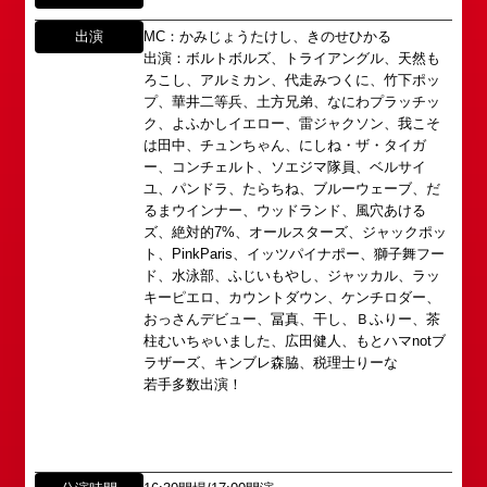
出演
MC：かみじょうたけし、きのせひかる
出演：ボルトボルズ、トライアングル、天然も
ろこし、アルミカン、代走みつくに、竹下ポッ
プ、華井二等兵、土方兄弟、なにわプラッチッ
ク、よふかしイエロー、雷ジャクソン、我こそ
は田中、チュンちゃん、にしね・ザ・タイガ
ー、コンチェルト、ソエジマ隊員、ベルサイ
ユ、パンドラ、たらちね、ブルーウェーブ、だ
るまウインナー、ウッドランド、風穴あける
ズ、絶対的7%、オールスターズ、ジャックポッ
ト、PinkParis、イッツパイナポー、獅子舞フー
ド、水泳部、ふじいもやし、ジャッカル、ラッ
所属オーディションに関するお問い合わせ
「角座」の名称は、「角の芝居」と呼ばれた江戸時
キーピエロ、カウントダウン、ケンチロダー、
代に遡ります。
以下のアドレスからお問い合わせ願います。
おっさんデビュー、冨真、干し、Ｂふりー、茶
「角座」はかつて、浪花座、中座、朝日座、弁天座
大阪本社 タレント開発室：
o-
柱むいちゃいました、広田健人、もとハマnotブ
と共に、
school@shochikugeino.jp
ラザーズ、キンブレ森脇、税理士りーな
東京支社 タレント開発室：
t-
「五つ櫓」若しくは「道頓堀五座」と呼ばれ、
若手多数出演！
school@shochikugeino.jp
1960年～70年代には、上方演芸の殿堂として栄え
ました。
イベント出演依頼のお問い合わせ
DAIHATSU
その後、「角座」の名称は、松竹(株)の直営映画館