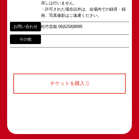
fanmail@shochikugeino.jp
戻しは行いません。
角座とは
・許可された場合以外は、会場内での録音・録
この由緒ある名称を、日本のエンタテインメントの
画、写真撮影はご遠慮ください。
中心である東京・大阪で復活させ、 新たな歴史を
ホームページに関するご意見・ご感想（※）
お問い合わせ
スタートさせたいと考えております。
お問い合わせ
松竹芸能 06(6258)8085
webmaster@shochikugeino.jp
この劇場から、日本を代表するエンタテインナーが
※イベント内容・出演者等に関するお問い合わせ・
続々と輩出され、文化の発展に寄与できるものと考
その他
ご意見・ご感想は各イベントのお問い合わせ先電話
えております。
番号へお問い合わせください。
※内容によっては弊社からの回答を控えさせていた
2011年5月14日 新宿角座 開業
だく場合もございます。予めご了承の上お問い合わ
2019年1月1日 心斎橋角座 開業
せください。
チケットを購入
