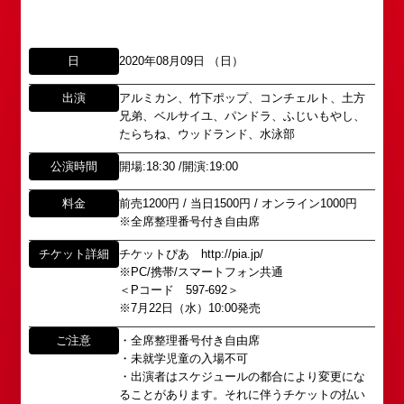
日
2020年08月09日 （日）
出演
アルミカン、竹下ポップ、コンチェルト、土方
所属オーディションに関するお問い合わせ
「角座」の名称は、「角の芝居」と呼ばれた江戸時
兄弟、ベルサイユ、パンドラ、ふじいもやし、
たらちね、ウッドランド、水泳部
代に遡ります。
以下のアドレスからお問い合わせ願います。
「角座」はかつて、浪花座、中座、朝日座、弁天座
大阪本社 タレント開発室：
o-
公演時間
開場:18:30 /開演:19:00
と共に、
school@shochikugeino.jp
東京支社 タレント開発室：
t-
「五つ櫓」若しくは「道頓堀五座」と呼ばれ、
料金
前売1200円 / 当日1500円 / オンライン1000円
school@shochikugeino.jp
1960年～70年代には、上方演芸の殿堂として栄え
※全席整理番号付き自由席
ました。
チケット詳細
チケットぴあ http://pia.jp/
イベント出演依頼のお問い合わせ
DAIHATSU
※PC/携帯/スマートフォン共通
その後、「角座」の名称は、松竹(株)の直営映画館
心斎橋角座トップ
＜Pコード 597-692＞
以下のページからお問い合わせ願います。
(大阪市中央区)や
※7月22日（水）10:00発売
イベント出演依頼メール送信フォーム
弊社直営の劇場「B1角座」(大阪市中央区)に引き継
公演情報
https://www.shochikugeino.co.jp/event/form/
がれていましたが、
ご注意
・全席整理番号付き自由席
・未就学児童の入場不可
アクセス
タレントへのファンメール
・出演者はスケジュールの都合により変更にな
2008年の角座ビル(大阪市中央区)の閉館と共に、
ることがあります。それに伴うチケットの払い
消滅致しました。