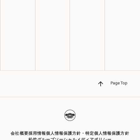
東京校
03-3546-9535
大阪校
06-6258-8085
Page Top
面接エントリー
資料請求
（東京校のみ）
（大阪校・東京校）
会社概要
採用情報
個人情報保護方針・特定個人情報保護方針
松竹グループソーシャルメディアポリシー