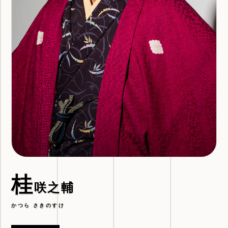
桂
咲之輔
かつら さきのすけ