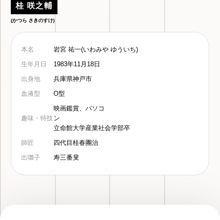
桂 咲之輔
(かつら さきのすけ)
本名
岩宮 祐一(いわみや ゆういち)
生年月日
1983年11月18日
出身地
兵庫県神戸市
血液型
O型
映画鑑賞、パソコ
趣味・特技
ン
立命館大学産業社会学部卒
師匠
四代目桂春團治
出囃子
寿三番叟